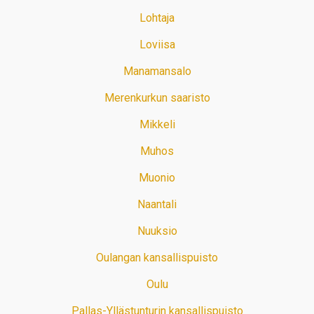
Lohtaja
Loviisa
Manamansalo
Merenkurkun saaristo
Mikkeli
Muhos
Muonio
Naantali
Nuuksio
Oulangan kansallispuisto
Oulu
Pallas-Yllästunturin kansallispuisto