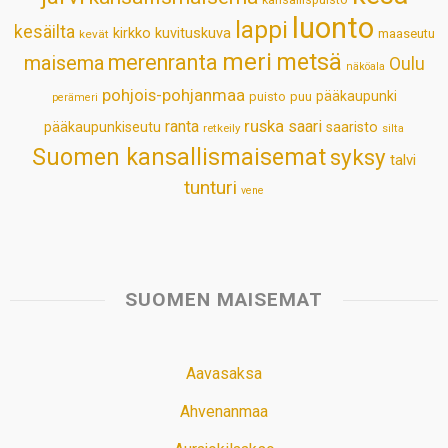
luonto
lappi
kesäilta
kirkko
kuvituskuva
maaseutu
kevät
meri
metsä
merenranta
maisema
Oulu
näköala
pohjois-pohjanmaa
pääkaupunki
puisto
puu
perämeri
ruska
ranta
saari
pääkaupunkiseutu
saaristo
retkeily
silta
Suomen kansallismaisemat
syksy
talvi
tunturi
vene
SUOMEN MAISEMAT
Aavasaksa
Ahvenanmaa