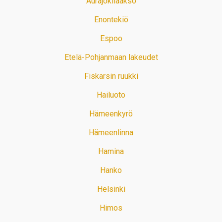
Aurajokilaakso
Enontekiö
Espoo
Etelä-Pohjanmaan lakeudet
Fiskarsin ruukki
Hailuoto
Hämeenkyrö
Hämeenlinna
Hamina
Hanko
Helsinki
Himos