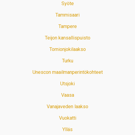
Syöte
Tammisaari
Tampere
Teijon kansallispuisto
Tornionjokilaakso
Turku
Unescon maailmanperintökohteet
Utsjoki
Vaasa
Vanajaveden laakso
Vuokatti
Ylläs