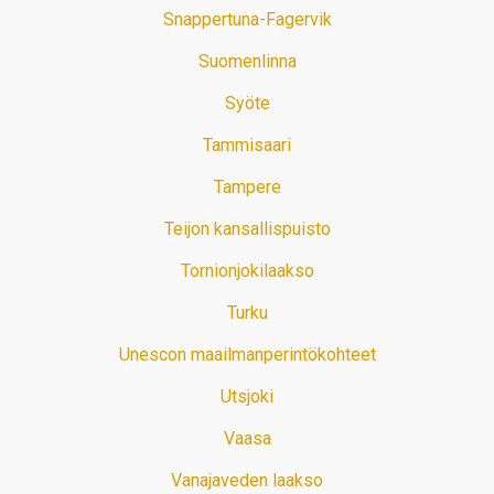
Snappertuna-Fagervik
Suomenlinna
Syöte
Tammisaari
Tampere
Teijon kansallispuisto
Tornionjokilaakso
Turku
Unescon maailmanperintökohteet
Utsjoki
Vaasa
Vanajaveden laakso