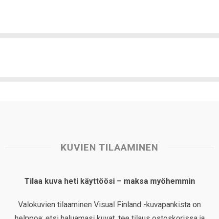
KUVIEN TILAAMINEN
Tilaa kuva heti käyttöösi – maksa myöhemmin
Valokuvien tilaaminen Visual Finland -kuvapankista on
helppoa: etsi haluamasi kuvat, tee tilaus ostoskorissa ja