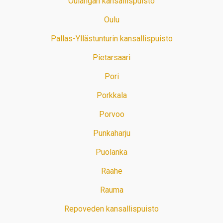
Oulangan kansallispuisto
Oulu
Pallas-Yllästunturin kansallispuisto
Pietarsaari
Pori
Porkkala
Porvoo
Punkaharju
Puolanka
Raahe
Rauma
Repoveden kansallispuisto