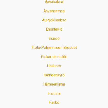
Aavasaksa
Ahvenanmaa
Aurajokilaakso
Enontekiö
Espoo
Etelä-Pohjanmaan lakeudet
Fiskarsin ruukki
Hailuoto
Hämeenkyrö
Hämeenlinna
Hamina
Hanko