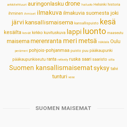
drone
auringonlasku
Helsinki
historia
arkkitehtuuri
hailuoto
p
k
n
s
ilmakuva
ilmakuvia suomesta
joki
ihminen
t
ihmiset
kesä
järvi
kansallismaisema
kansallispuisto
luonto
lappi
kesäilta
kirkko
kuvituskuva
maaseutu
kevät
meri
metsä
merenranta
maisema
Oulu
näköala
pohjois-pohjanmaa
pääkaupunki
puisto
puu
perämeri
ruska
ranta
saari
pääkaupunkiseutu
saaristo
retkeily
silta
Suomen kansallismaisemat
syksy
talvi
tunturi
vene
SUOMEN MAISEMAT