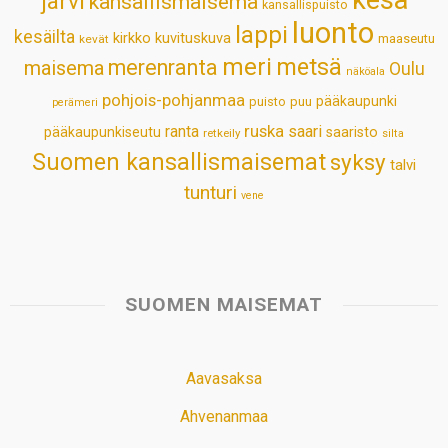
kesä
järvi
kansallismaisema
kansallispuisto
luonto
lappi
kesäilta
kirkko
kuvituskuva
maaseutu
kevät
meri
metsä
merenranta
maisema
Oulu
näköala
pohjois-pohjanmaa
pääkaupunki
puisto
puu
perämeri
ruska
ranta
saari
pääkaupunkiseutu
saaristo
retkeily
silta
Suomen kansallismaisemat
syksy
talvi
tunturi
vene
SUOMEN MAISEMAT
Aavasaksa
Ahvenanmaa