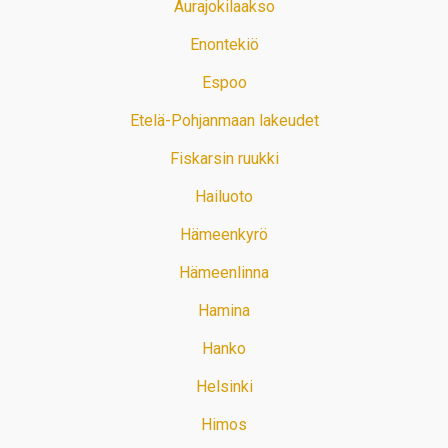
Aurajokilaakso
Enontekiö
Espoo
Etelä-Pohjanmaan lakeudet
Fiskarsin ruukki
Hailuoto
Hämeenkyrö
Hämeenlinna
Hamina
Hanko
Helsinki
Himos