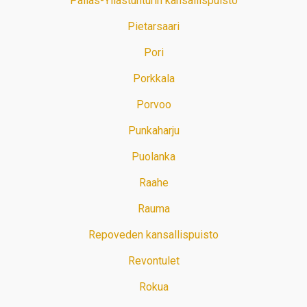
Pallas-Yllästunturin kansallispuisto
Pietarsaari
Pori
Porkkala
Porvoo
Punkaharju
Puolanka
Raahe
Rauma
Repoveden kansallispuisto
Revontulet
Rokua