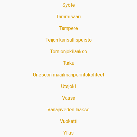
Syöte
Tammisaari
Tampere
Teijon kansallispuisto
Tornionjokilaakso
Turku
Unescon maailmanperintökohteet
Utsjoki
Vaasa
Vanajaveden laakso
Vuokatti
Ylläs