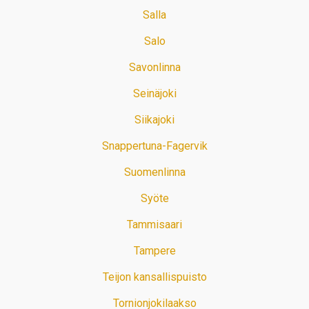
Salla
Salo
Savonlinna
Seinäjoki
Siikajoki
Snappertuna-Fagervik
Suomenlinna
Syöte
Tammisaari
Tampere
Teijon kansallispuisto
Tornionjokilaakso