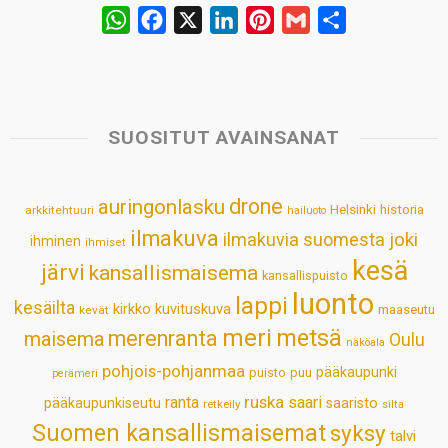
W
F
X
L
P
G
S
h
a
i
i
m
h
a
c
n
n
a
a
t
e
k
t
i
r
s
b
e
e
l
e
SUOSITUT AVAINSANAT
A
o
d
r
p
o
I
e
drone
auringonlasku
Helsinki
historia
arkkitehtuuri
hailuoto
p
k
n
s
ilmakuva
ilmakuvia suomesta
joki
ihminen
t
ihmiset
kesä
järvi
kansallismaisema
kansallispuisto
luonto
lappi
kesäilta
kirkko
kuvituskuva
maaseutu
kevät
meri
metsä
merenranta
maisema
Oulu
näköala
pohjois-pohjanmaa
pääkaupunki
puisto
puu
perämeri
ruska
ranta
saari
pääkaupunkiseutu
saaristo
retkeily
silta
Suomen kansallismaisemat
syksy
talvi