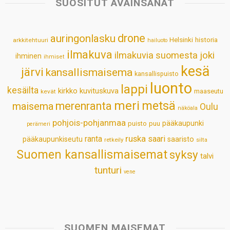
SUOSITUT AVAINSANAT
A
o
d
r
p
o
I
e
drone
auringonlasku
Helsinki
historia
arkkitehtuuri
hailuoto
p
k
n
s
ilmakuva
ilmakuvia suomesta
joki
ihminen
t
ihmiset
kesä
järvi
kansallismaisema
kansallispuisto
luonto
lappi
kesäilta
kirkko
kuvituskuva
maaseutu
kevät
meri
metsä
merenranta
maisema
Oulu
näköala
pohjois-pohjanmaa
pääkaupunki
puisto
puu
perämeri
ruska
ranta
saari
pääkaupunkiseutu
saaristo
retkeily
silta
Suomen kansallismaisemat
syksy
talvi
tunturi
vene
SUOMEN MAISEMAT