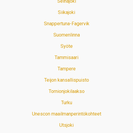
Seinäjoki
Siikajoki
Snappertuna-Fagervik
Suomenlinna
Syöte
Tammisaari
Tampere
Teijon kansallispuisto
Tornionjokilaakso
Turku
Unescon maailmanperintökohteet
Utsjoki