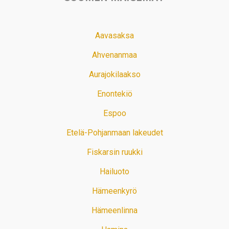
Aavasaksa
Ahvenanmaa
Aurajokilaakso
Enontekiö
Espoo
Etelä-Pohjanmaan lakeudet
Fiskarsin ruukki
Hailuoto
Hämeenkyrö
Hämeenlinna