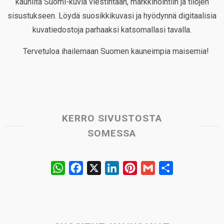
kauniita Suomi-kuvia viestintään, markkinointiin ja tilojen
sisustukseen. Löydä suosikkikuvasi ja hyödynnä digitaalisia
kuvatiedostoja parhaaksi katsomallasi tavalla.
Tervetuloa ihailemaan Suomen kauneimpia maisemia!
KERRO SIVUSTOSTA
SOMESSA
W
F
X
L
P
G
S
h
a
i
i
m
h
a
c
n
n
a
a
t
e
k
t
i
r
s
b
e
e
l
e