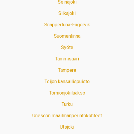
Seinäjoki
Siikajoki
Snappertuna-Fagervik
Suomenlinna
Syöte
Tammisaari
Tampere
Teijon kansallispuisto
Tornionjokilaakso
Turku
Unescon maailmanperintökohteet
Utsjoki