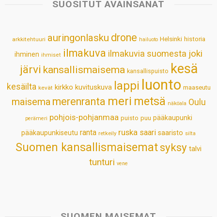
s
b
e
e
l
e
SUOSITUT AVAINSANAT
A
o
d
r
p
o
I
e
drone
auringonlasku
Helsinki
historia
arkkitehtuuri
hailuoto
p
k
n
s
ilmakuva
ilmakuvia suomesta
joki
ihminen
t
ihmiset
kesä
järvi
kansallismaisema
kansallispuisto
luonto
lappi
kesäilta
kirkko
kuvituskuva
maaseutu
kevät
meri
metsä
merenranta
maisema
Oulu
näköala
pohjois-pohjanmaa
pääkaupunki
puisto
puu
perämeri
ruska
ranta
saari
pääkaupunkiseutu
saaristo
retkeily
silta
Suomen kansallismaisemat
syksy
talvi
tunturi
vene
SUOMEN MAISEMAT