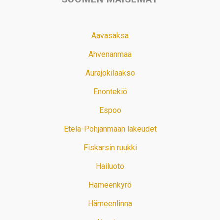
Aavasaksa
Ahvenanmaa
Aurajokilaakso
Enontekiö
Espoo
Etelä-Pohjanmaan lakeudet
Fiskarsin ruukki
Hailuoto
Hämeenkyrö
Hämeenlinna