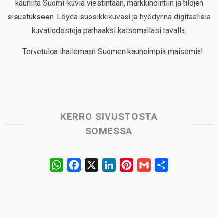
kauniita Suomi-kuvia viestintään, markkinointiin ja tilojen
sisustukseen. Löydä suosikkikuvasi ja hyödynnä digitaalisia
kuvatiedostoja parhaaksi katsomallasi tavalla.
Tervetuloa ihailemaan Suomen kauneimpia maisemia!
KERRO SIVUSTOSTA
SOMESSA
W
F
X
L
P
G
S
h
a
i
i
m
h
a
c
n
n
a
a
t
e
k
t
i
r