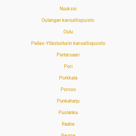
Nuuksio
Oulangan kansallispuisto
Oulu
Pallas-Yllästunturin kansallispuisto
Pietarsaari
Pori
Porkkala
Porvoo
Punkaharju
Puolanka
Raahe
Rauma