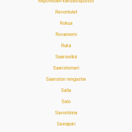
Repoveden kansallispuisto
Revontulet
Rokua
Rovaniemi
Ruka
Saariselkä
Saaristomeri
Saariston rengastie
Salla
Salo
Savonlinna
Seinäjoki