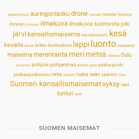
p
o
I
e
drone
auringonlasku
Helsinki
historia
arkkitehtuuri
hailuoto
p
k
n
s
ilmakuva
ilmakuvia suomesta
joki
ihminen
t
ihmiset
kesä
järvi
kansallismaisema
kansallispuisto
luonto
lappi
kesäilta
kirkko
kuvituskuva
maaseutu
kevät
meri
metsä
merenranta
maisema
Oulu
näköala
pohjois-pohjanmaa
pääkaupunki
puisto
puu
perämeri
ruska
ranta
saari
pääkaupunkiseutu
saaristo
retkeily
silta
Suomen kansallismaisemat
syksy
talvi
tunturi
vene
SUOMEN MAISEMAT