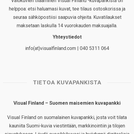
Valokuvien tilaaminen Visual Finland -kuvapankista on
helppoa: etsi haluamasi kuvat, tee tilaus ostoskorissa ja
seuraa sähköpostiisi saapuvia ohjeita. Kuvatilaukset
maksetaan laskulla 14 vuorokauden maksuajalla.
Yhteystiedot
info(at)visualfinland.com | 040 5311 064
TIETOA KUVAPANKISTA
Visual Finland – Suomen maisemien kuvapankki
Visual Finland on suomalainen kuvapankki, josta voit tilata
kauniita Suomi-kuvia viestintään, markkinointiin ja tilojen