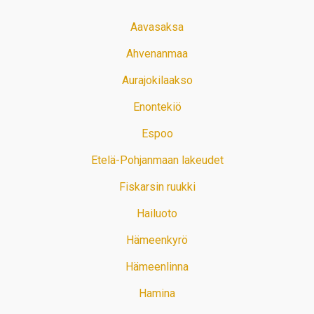
Aavasaksa
Ahvenanmaa
Aurajokilaakso
Enontekiö
Espoo
Etelä-Pohjanmaan lakeudet
Fiskarsin ruukki
Hailuoto
Hämeenkyrö
Hämeenlinna
Hamina