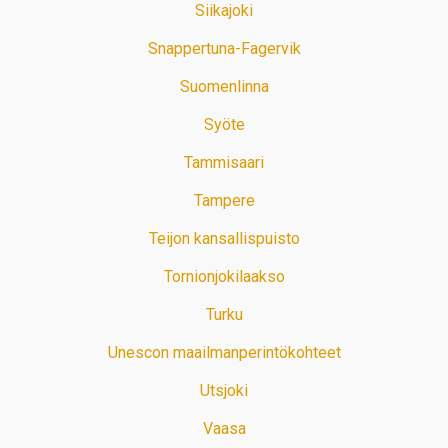
Siikajoki
Snappertuna-Fagervik
Suomenlinna
Syöte
Tammisaari
Tampere
Teijon kansallispuisto
Tornionjokilaakso
Turku
Unescon maailmanperintökohteet
Utsjoki
Vaasa