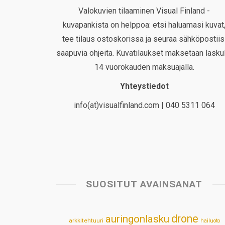
Valokuvien tilaaminen Visual Finland -
kuvapankista on helppoa: etsi haluamasi kuvat
tee tilaus ostoskorissa ja seuraa sähköpostiis
saapuvia ohjeita. Kuvatilaukset maksetaan laskul
14 vuorokauden maksuajalla.
Yhteystiedot
info(at)visualfinland.com | 040 5311 064
SUOSITUT AVAINSANAT
drone
auringonlasku
arkkitehtuuri
hailuoto