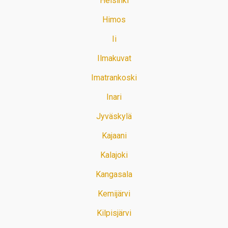
Helsinki
Himos
Ii
Ilmakuvat
Imatrankoski
Inari
Jyväskylä
Kajaani
Kalajoki
Kangasala
Kemijärvi
Kilpisjärvi