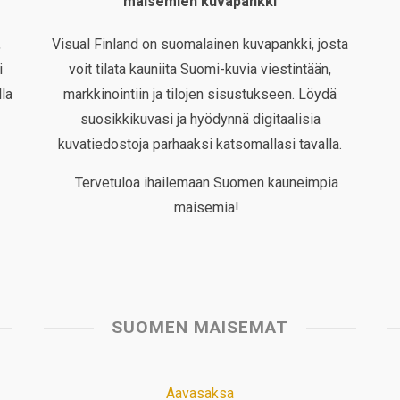
maisemien kuvapankki
,
Visual Finland on suomalainen kuvapankki, josta
i
voit tilata kauniita Suomi-kuvia viestintään,
la
markkinointiin ja tilojen sisustukseen. Löydä
suosikkikuvasi ja hyödynnä digitaalisia
kuvatiedostoja parhaaksi katsomallasi tavalla.
Tervetuloa ihailemaan Suomen kauneimpia
maisemia!
SUOMEN MAISEMAT
Aavasaksa