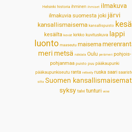
ilmakuva
Helsinki
historia
ihminen
ihmiset
järvi
ilmakuvia suomesta
joki
kesä
kansallismaisema
kansallispuisto
lappi
kesäilta
kirkko
kuvituskuva
kevät
luonto
merenrant
maisema
maaseutu
meri
metsä
Oulu
pohjois-
näköala
perämeri
pohjanmaa
pääkaupunki
puisto
puu
ruska
ranta
saari
pääkaupunkiseutu
saarist
retkeily
Suomen kansallismaisemat
silta
syksy
tunturi
talvi
vene