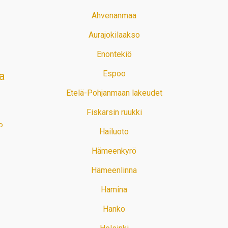
Ahvenanmaa
Aurajokilaakso
Enontekiö
Espoo
a
Etelä-Pohjanmaan lakeudet
Fiskarsin ruukki
o
Hailuoto
Hämeenkyrö
Hämeenlinna
Hamina
Hanko