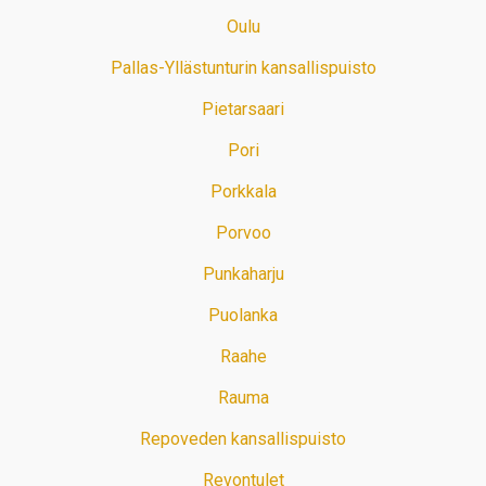
Oulu
Pallas-Yllästunturin kansallispuisto
Pietarsaari
Pori
Porkkala
Porvoo
Punkaharju
Puolanka
Raahe
Rauma
Repoveden kansallispuisto
Revontulet