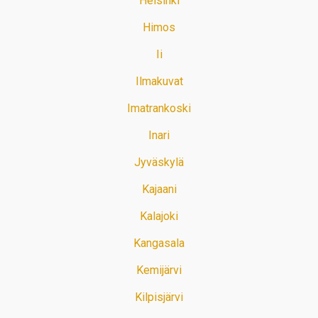
Helsinki
Himos
Ii
Ilmakuvat
Imatrankoski
Inari
Jyväskylä
Kajaani
Kalajoki
Kangasala
Kemijärvi
Kilpisjärvi