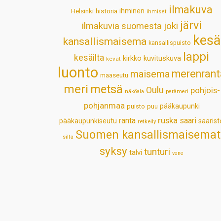
ilmakuva
Helsinki
historia
ihminen
ihmiset
järvi
ilmakuvia suomesta
joki
kesä
kansallismaisema
kansallispuisto
lappi
kesäilta
kirkko
kuvituskuva
kevät
luonto
merenrant
maisema
maaseutu
meri
metsä
Oulu
pohjois-
näköala
perämeri
pohjanmaa
pääkaupunki
puisto
puu
ruska
ranta
saari
pääkaupunkiseutu
saarist
retkeily
Suomen kansallismaisemat
silta
syksy
tunturi
talvi
vene