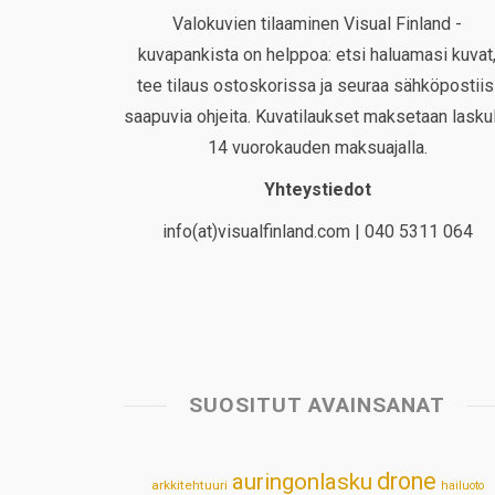
Valokuvien tilaaminen Visual Finland -
kuvapankista on helppoa: etsi haluamasi kuvat
tee tilaus ostoskorissa ja seuraa sähköpostiis
saapuvia ohjeita. Kuvatilaukset maksetaan laskul
14 vuorokauden maksuajalla.
Yhteystiedot
info(at)visualfinland.com | 040 5311 064
SUOSITUT AVAINSANAT
drone
auringonlasku
arkkitehtuuri
hailuoto