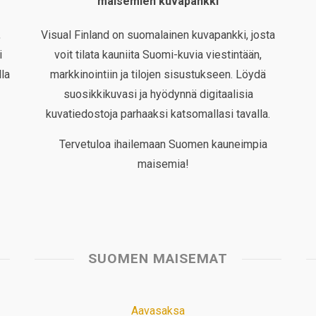
maisemien kuvapankki
,
Visual Finland on suomalainen kuvapankki, josta
i
voit tilata kauniita Suomi-kuvia viestintään,
la
markkinointiin ja tilojen sisustukseen. Löydä
suosikkikuvasi ja hyödynnä digitaalisia
kuvatiedostoja parhaaksi katsomallasi tavalla.
Tervetuloa ihailemaan Suomen kauneimpia
maisemia!
SUOMEN MAISEMAT
Aavasaksa