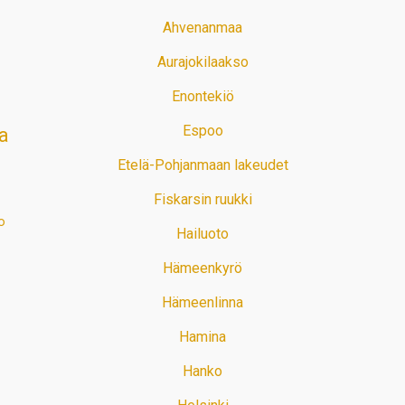
Ahvenanmaa
Aurajokilaakso
Enontekiö
Espoo
a
Etelä-Pohjanmaan lakeudet
Fiskarsin ruukki
o
Hailuoto
Hämeenkyrö
Hämeenlinna
Hamina
Hanko