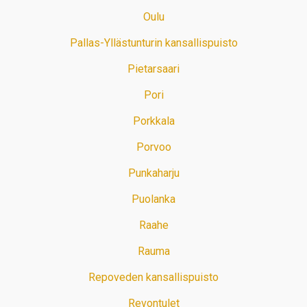
Oulu
Pallas-Yllästunturin kansallispuisto
Pietarsaari
Pori
Porkkala
Porvoo
Punkaharju
Puolanka
Raahe
Rauma
Repoveden kansallispuisto
Revontulet