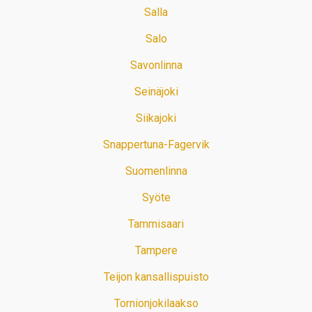
Salla
Salo
Savonlinna
Seinäjoki
Siikajoki
Snappertuna-Fagervik
Suomenlinna
Syöte
Tammisaari
Tampere
Teijon kansallispuisto
Tornionjokilaakso