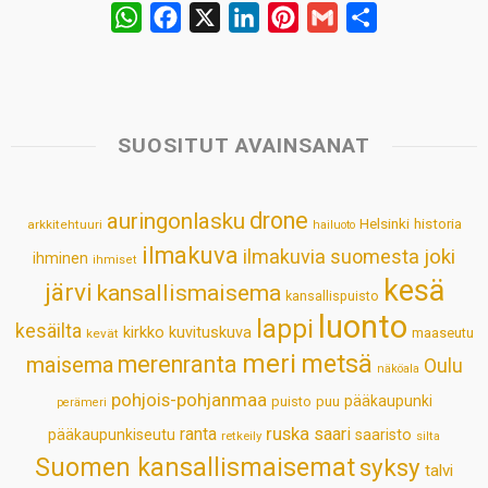
W
F
X
L
P
G
S
h
a
i
i
m
h
a
c
n
n
a
a
t
e
k
t
i
r
s
b
e
e
l
e
SUOSITUT AVAINSANAT
A
o
d
r
p
o
I
e
drone
auringonlasku
Helsinki
historia
arkkitehtuuri
hailuoto
p
k
n
s
ilmakuva
ilmakuvia suomesta
joki
ihminen
t
ihmiset
kesä
järvi
kansallismaisema
kansallispuisto
luonto
lappi
kesäilta
kirkko
kuvituskuva
maaseutu
kevät
meri
metsä
merenranta
maisema
Oulu
näköala
pohjois-pohjanmaa
pääkaupunki
puisto
puu
perämeri
ruska
ranta
saari
pääkaupunkiseutu
saaristo
retkeily
silta
Suomen kansallismaisemat
syksy
talvi