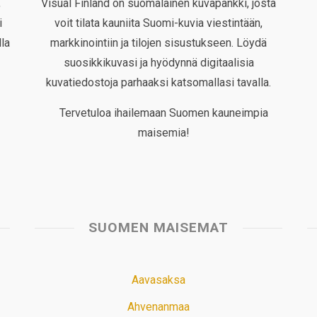
,
Visual Finland on suomalainen kuvapankki, josta
i
voit tilata kauniita Suomi-kuvia viestintään,
la
markkinointiin ja tilojen sisustukseen. Löydä
suosikkikuvasi ja hyödynnä digitaalisia
kuvatiedostoja parhaaksi katsomallasi tavalla.
Tervetuloa ihailemaan Suomen kauneimpia
maisemia!
SUOMEN MAISEMAT
Aavasaksa
Ahvenanmaa