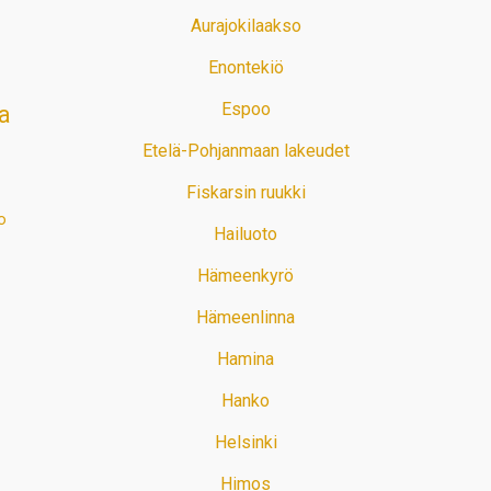
Aurajokilaakso
Enontekiö
Espoo
a
Etelä-Pohjanmaan lakeudet
Fiskarsin ruukki
o
Hailuoto
Hämeenkyrö
Hämeenlinna
Hamina
Hanko
Helsinki
Himos