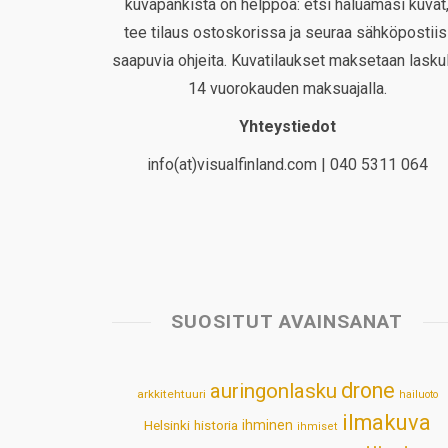
kuvapankista on helppoa: etsi haluamasi kuvat
tee tilaus ostoskorissa ja seuraa sähköpostiis
saapuvia ohjeita. Kuvatilaukset maksetaan laskul
14 vuorokauden maksuajalla.
Yhteystiedot
info(at)visualfinland.com | 040 5311 064
SUOSITUT AVAINSANAT
drone
auringonlasku
arkkitehtuuri
hailuoto
ilmakuva
Helsinki
historia
ihminen
ihmiset