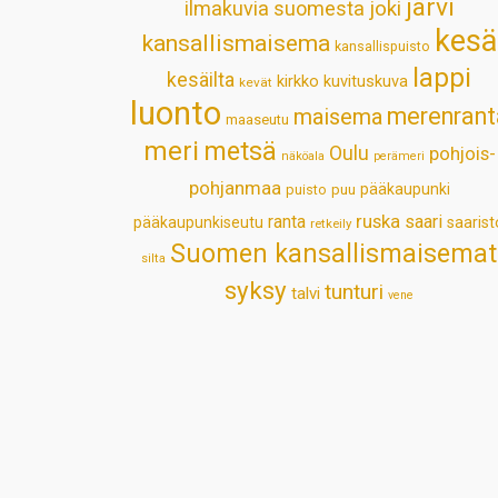
järvi
ilmakuvia suomesta
joki
kesä
kansallismaisema
kansallispuisto
lappi
kesäilta
kirkko
kuvituskuva
kevät
luonto
merenrant
maisema
maaseutu
meri
metsä
Oulu
pohjois-
näköala
perämeri
pohjanmaa
pääkaupunki
puisto
puu
ruska
ranta
saari
pääkaupunkiseutu
saarist
retkeily
Suomen kansallismaisemat
silta
syksy
tunturi
talvi
vene