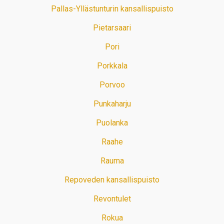
Pallas-Yllästunturin kansallispuisto
Pietarsaari
Pori
Porkkala
Porvoo
Punkaharju
Puolanka
Raahe
Rauma
Repoveden kansallispuisto
Revontulet
Rokua