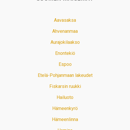
Aavasaksa
Ahvenanmaa
Aurajokilaakso
Enontekiö
Espoo
Etelä-Pohjanmaan lakeudet
Fiskarsin ruukki
Hailuoto
Hämeenkyrö
Hämeenlinna