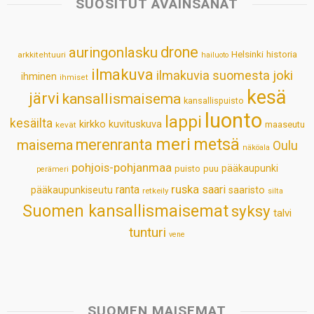
SUOSITUT AVAINSANAT
A
o
d
r
p
o
I
e
drone
auringonlasku
Helsinki
historia
arkkitehtuuri
hailuoto
p
k
n
s
ilmakuva
ilmakuvia suomesta
joki
ihminen
t
ihmiset
kesä
järvi
kansallismaisema
kansallispuisto
luonto
lappi
kesäilta
kirkko
kuvituskuva
maaseutu
kevät
meri
metsä
merenranta
maisema
Oulu
näköala
pohjois-pohjanmaa
pääkaupunki
puisto
puu
perämeri
ruska
ranta
saari
pääkaupunkiseutu
saaristo
retkeily
silta
Suomen kansallismaisemat
syksy
talvi
tunturi
vene
SUOMEN MAISEMAT