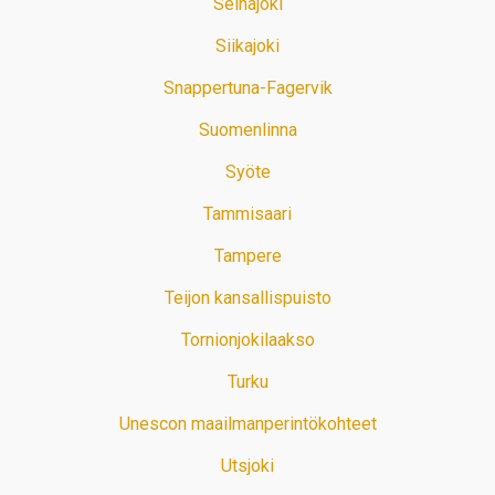
Seinäjoki
Siikajoki
Snappertuna-Fagervik
Suomenlinna
Syöte
Tammisaari
Tampere
Teijon kansallispuisto
Tornionjokilaakso
Turku
Unescon maailmanperintökohteet
Utsjoki