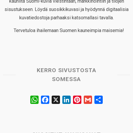
kauniita Suomi-kuvia viestintään, markkinointiin ja tilojen
sisustukseen. Löydä suosikkikuvasi ja hyödynnä digitaalisia
kuvatiedostoja parhaaksi katsomallasi tavalla.
Tervetuloa ihailemaan Suomen kauneimpia maisemia!
KERRO SIVUSTOSTA
SOMESSA
W
F
X
L
P
G
S
h
a
i
i
m
h
a
c
n
n
a
a
t
e
k
t
i
r
s
b
e
e
l
e