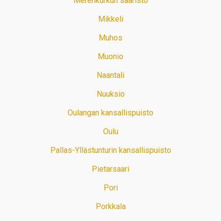
Merenkurkun saaristo
Mikkeli
Muhos
Muonio
Naantali
Nuuksio
Oulangan kansallispuisto
Oulu
Pallas-Yllästunturin kansallispuisto
Pietarsaari
Pori
Porkkala