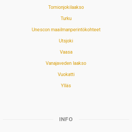
Tornionjokilaakso
Turku
Unescon maailmanperintökohteet
Utsjoki
Vaasa
Vanajaveden laakso
Vuokatti
Ylläs
INFO