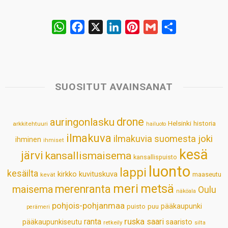
W
F
X
L
P
G
S
h
a
i
i
m
h
a
c
n
n
a
a
t
e
k
t
i
r
s
b
e
e
l
e
SUOSITUT AVAINSANAT
A
o
d
r
p
o
I
e
drone
auringonlasku
Helsinki
historia
arkkitehtuuri
hailuoto
p
k
n
s
ilmakuva
ilmakuvia suomesta
joki
ihminen
t
ihmiset
kesä
järvi
kansallismaisema
kansallispuisto
luonto
lappi
kesäilta
kirkko
kuvituskuva
maaseutu
kevät
meri
metsä
merenranta
maisema
Oulu
näköala
pohjois-pohjanmaa
pääkaupunki
puisto
puu
perämeri
ruska
ranta
saari
pääkaupunkiseutu
saaristo
retkeily
silta