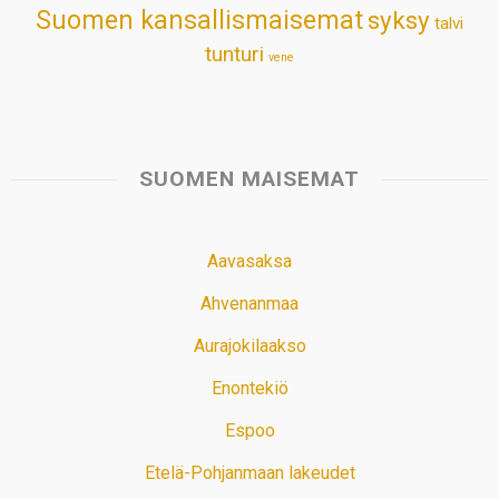
Suomen kansallismaisemat
syksy
talvi
tunturi
vene
SUOMEN MAISEMAT
Aavasaksa
Ahvenanmaa
Aurajokilaakso
Enontekiö
Espoo
Etelä-Pohjanmaan lakeudet