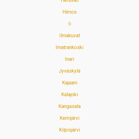
Helsinki
Himos
Ii
Ilmakuvat
Imatrankoski
Inari
Jyväskylä
Kajaani
Kalajoki
Kangasala
Kemijärvi
Kilpisjärvi