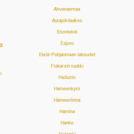
Ahvenanmaa
Aurajokilaakso
Enontekiö
Espoo
a
Etelä-Pohjanmaan lakeudet
Fiskarsin ruukki
o
Hailuoto
Hämeenkyrö
Hämeenlinna
Hamina
Hanko