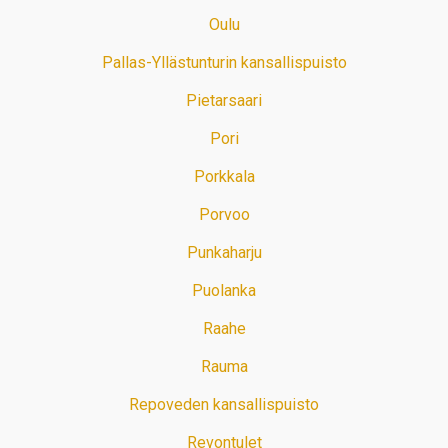
Oulu
Pallas-Yllästunturin kansallispuisto
Pietarsaari
Pori
Porkkala
Porvoo
Punkaharju
Puolanka
Raahe
Rauma
Repoveden kansallispuisto
Revontulet