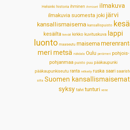
ilmakuva
Helsinki
historia
ihminen
ihmiset
järvi
ilmakuvia suomesta
joki
kesä
kansallismaisema
kansallispuisto
lappi
kesäilta
kirkko
kuvituskuva
kevät
luonto
merenrant
maisema
maaseutu
meri
metsä
Oulu
pohjois-
näköala
perämeri
pohjanmaa
pääkaupunki
puisto
puu
ruska
ranta
saari
pääkaupunkiseutu
saarist
retkeily
Suomen kansallismaisemat
silta
syksy
tunturi
talvi
vene