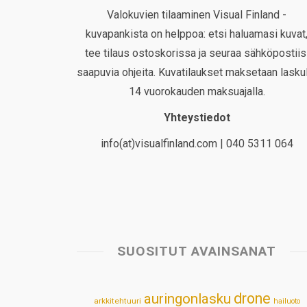
Valokuvien tilaaminen Visual Finland -
kuvapankista on helppoa: etsi haluamasi kuvat
tee tilaus ostoskorissa ja seuraa sähköpostiis
saapuvia ohjeita. Kuvatilaukset maksetaan laskul
14 vuorokauden maksuajalla.
Yhteystiedot
info(at)visualfinland.com | 040 5311 064
SUOSITUT AVAINSANAT
drone
auringonlasku
arkkitehtuuri
hailuoto