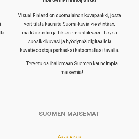
maisemien kuvapankki
,
Visual Finland on suomalainen kuvapankki, josta
i
voit tilata kauniita Suomi-kuvia viestintään,
la
markkinointiin ja tilojen sisustukseen. Löydä
suosikkikuvasi ja hyödynnä digitaalisia
kuvatiedostoja parhaaksi katsomallasi tavalla.
Tervetuloa ihailemaan Suomen kauneimpia
maisemia!
SUOMEN MAISEMAT
Aavasaksa