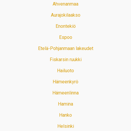
Ahvenanmaa
Aurajokilaakso
Enontekiö
Espoo
Etelä-Pohjanmaan lakeudet
Fiskarsin ruukki
Hailuoto
Hämeenkyrö
Hämeenlinna
Hamina
Hanko
Helsinki