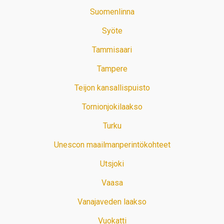
Suomenlinna
Syöte
Tammisaari
Tampere
Teijon kansallispuisto
Tornionjokilaakso
Turku
Unescon maailmanperintökohteet
Utsjoki
Vaasa
Vanajaveden laakso
Vuokatti