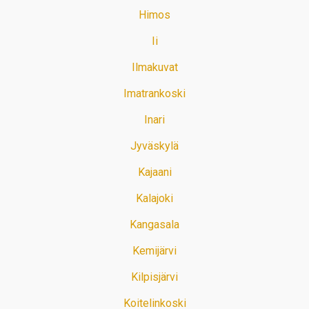
Himos
Ii
Ilmakuvat
Imatrankoski
Inari
Jyväskylä
Kajaani
Kalajoki
Kangasala
Kemijärvi
Kilpisjärvi
Koitelinkoski