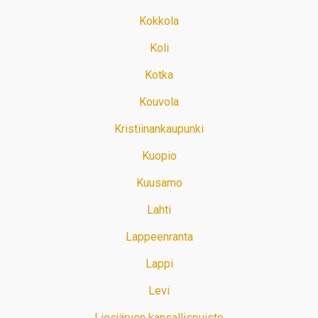
Kokkola
Koli
Kotka
Kouvola
Kristiinankaupunki
Kuopio
Kuusamo
Lahti
Lappeenranta
Lappi
Levi
Liesjärven kansallispuisto