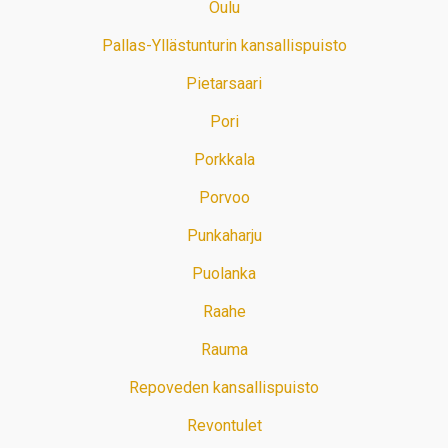
Oulu
Pallas-Yllästunturin kansallispuisto
Pietarsaari
Pori
Porkkala
Porvoo
Punkaharju
Puolanka
Raahe
Rauma
Repoveden kansallispuisto
Revontulet