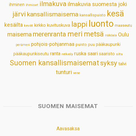
ilmakuva
ilmakuvia suomesta
joki
ihminen
t
ihmiset
kesä
järvi
kansallismaisema
kansallispuisto
luonto
lappi
kesäilta
kirkko
kuvituskuva
maaseutu
kevät
meri
metsä
merenranta
maisema
Oulu
näköala
pohjois-pohjanmaa
pääkaupunki
puisto
puu
perämeri
ruska
ranta
saari
pääkaupunkiseutu
saaristo
retkeily
silta
Suomen kansallismaisemat
syksy
talvi
tunturi
vene
SUOMEN MAISEMAT
Aavasaksa