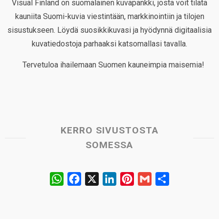
Visual Finland on suomalainen kuvapankki, josta voit tilata
kauniita Suomi-kuvia viestintään, markkinointiin ja tilojen
sisustukseen. Löydä suosikkikuvasi ja hyödynnä digitaalisia
kuvatiedostoja parhaaksi katsomallasi tavalla.
Tervetuloa ihailemaan Suomen kauneimpia maisemia!
KERRO SIVUSTOSTA
SOMESSA
W
F
X
L
P
G
S
h
a
i
i
m
h
a
c
n
n
a
a