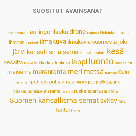
t
e
k
t
i
r
s
b
e
e
l
e
SUOSITUT AVAINSANAT
A
o
d
r
p
o
I
e
drone
auringonlasku
Helsinki
historia
arkkitehtuuri
hailuoto
p
k
n
s
ilmakuva
ilmakuvia suomesta
joki
ihminen
t
ihmiset
kesä
järvi
kansallismaisema
kansallispuisto
luonto
lappi
kesäilta
kirkko
kuvituskuva
maaseutu
kevät
meri
metsä
merenranta
maisema
Oulu
näköala
pohjois-pohjanmaa
pääkaupunki
puisto
puu
perämeri
ruska
ranta
saari
pääkaupunkiseutu
saaristo
retkeily
silta
Suomen kansallismaisemat
syksy
talvi
tunturi
vene