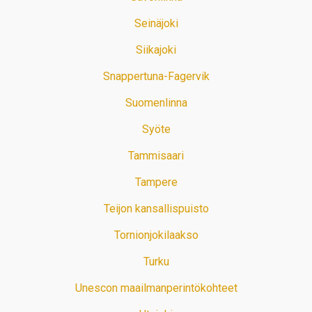
Seinäjoki
Siikajoki
Snappertuna-Fagervik
Suomenlinna
Syöte
Tammisaari
Tampere
Teijon kansallispuisto
Tornionjokilaakso
Turku
Unescon maailmanperintökohteet