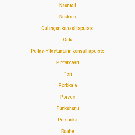
Naantali
Nuuksio
Oulangan kansallispuisto
Oulu
Pallas-Yllästunturin kansallispuisto
Pietarsaari
Pori
Porkkala
Porvoo
Punkaharju
Puolanka
Raahe