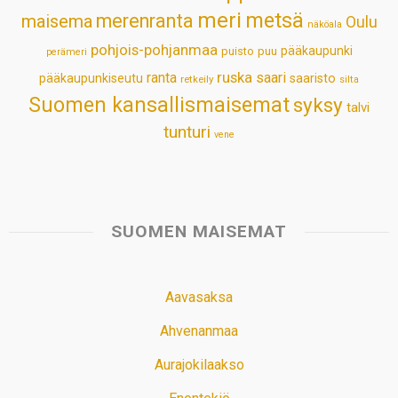
meri
metsä
merenranta
maisema
Oulu
näköala
pohjois-pohjanmaa
pääkaupunki
puisto
puu
perämeri
ruska
ranta
saari
pääkaupunkiseutu
saaristo
retkeily
silta
Suomen kansallismaisemat
syksy
talvi
tunturi
vene
SUOMEN MAISEMAT
Aavasaksa
Ahvenanmaa
Aurajokilaakso