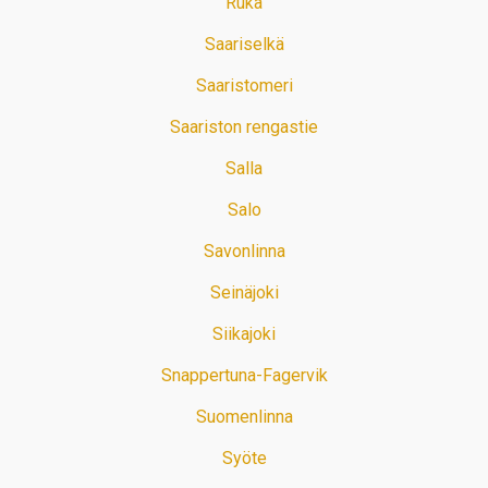
Ruka
Saariselkä
Saaristomeri
Saariston rengastie
Salla
Salo
Savonlinna
Seinäjoki
Siikajoki
Snappertuna-Fagervik
Suomenlinna
Syöte