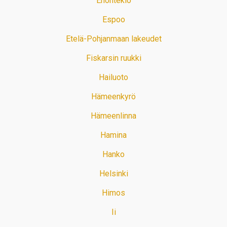
Enontekiö
Espoo
Etelä-Pohjanmaan lakeudet
Fiskarsin ruukki
Hailuoto
Hämeenkyrö
Hämeenlinna
Hamina
Hanko
Helsinki
Himos
Ii