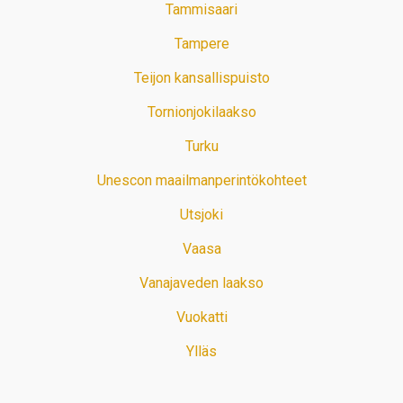
Tammisaari
Tampere
Teijon kansallispuisto
Tornionjokilaakso
Turku
Unescon maailmanperintökohteet
Utsjoki
Vaasa
Vanajaveden laakso
Vuokatti
Ylläs