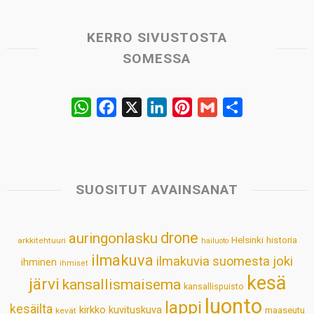
KERRO SIVUSTOSTA
SOMESSA
W
F
X
L
P
G
S
h
a
i
i
m
h
a
c
n
n
a
a
t
e
k
t
i
r
s
b
e
e
l
e
SUOSITUT AVAINSANAT
A
o
d
r
p
o
I
e
drone
auringonlasku
Helsinki
historia
arkkitehtuuri
hailuoto
p
k
n
s
ilmakuva
ilmakuvia suomesta
joki
ihminen
t
ihmiset
kesä
järvi
kansallismaisema
kansallispuisto
luonto
lappi
kesäilta
kirkko
kuvituskuva
maaseutu
kevät