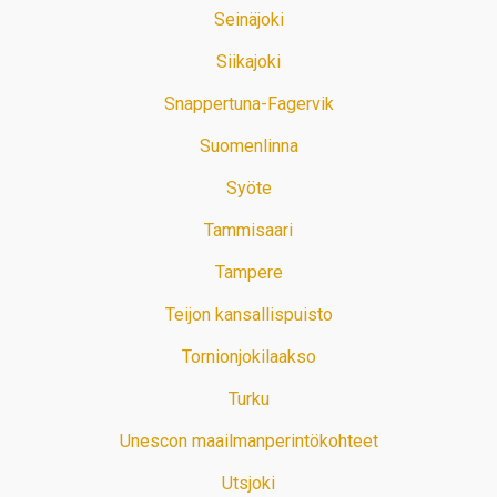
Seinäjoki
Siikajoki
Snappertuna-Fagervik
Suomenlinna
Syöte
Tammisaari
Tampere
Teijon kansallispuisto
Tornionjokilaakso
Turku
Unescon maailmanperintökohteet
Utsjoki