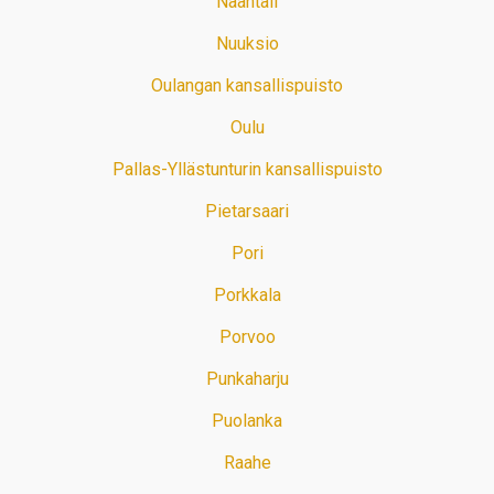
Naantali
Nuuksio
Oulangan kansallispuisto
Oulu
Pallas-Yllästunturin kansallispuisto
Pietarsaari
Pori
Porkkala
Porvoo
Punkaharju
Puolanka
Raahe