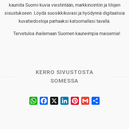
kauniita Suomi-kuvia viestintään, markkinointiin ja tilojen
sisustukseen. Löydä suosikkikuvasi ja hyödynnä digitaalisia
kuvatiedostoja parhaaksi katsomallasi tavalla.
Tervetuloa ihailemaan Suomen kauneimpia maisemia!
KERRO SIVUSTOSTA
SOMESSA
W
F
X
L
P
G
S
h
a
i
i
m
h
a
c
n
n
a
a
t
e
k
t
i
r