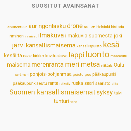
s
b
e
e
l
e
SUOSITUT AVAINSANAT
A
o
d
r
p
o
I
e
drone
auringonlasku
Helsinki
historia
arkkitehtuuri
hailuoto
p
k
n
s
ilmakuva
ilmakuvia suomesta
joki
ihminen
t
ihmiset
kesä
järvi
kansallismaisema
kansallispuisto
luonto
lappi
kesäilta
kirkko
kuvituskuva
maaseutu
kevät
meri
metsä
merenranta
maisema
Oulu
näköala
pohjois-pohjanmaa
pääkaupunki
puisto
puu
perämeri
ruska
ranta
saari
pääkaupunkiseutu
saaristo
retkeily
silta
Suomen kansallismaisemat
syksy
talvi
tunturi
vene