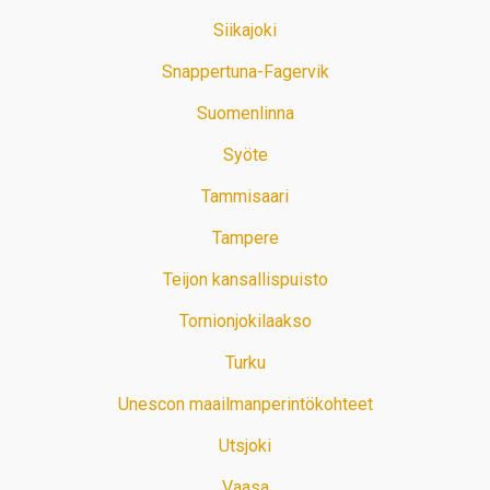
Siikajoki
Snappertuna-Fagervik
Suomenlinna
Syöte
Tammisaari
Tampere
Teijon kansallispuisto
Tornionjokilaakso
Turku
Unescon maailmanperintökohteet
Utsjoki
Vaasa