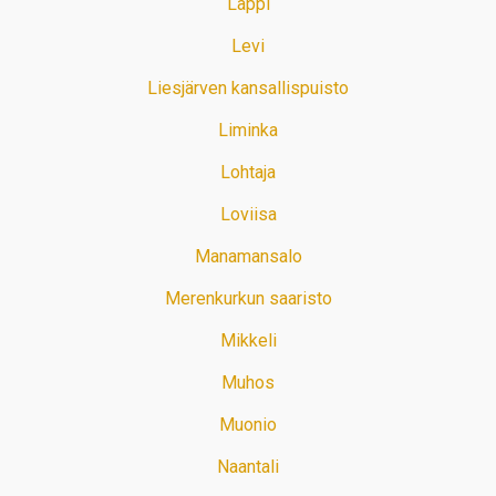
Lappi
Levi
Liesjärven kansallispuisto
Liminka
Lohtaja
Loviisa
Manamansalo
Merenkurkun saaristo
Mikkeli
Muhos
Muonio
Naantali