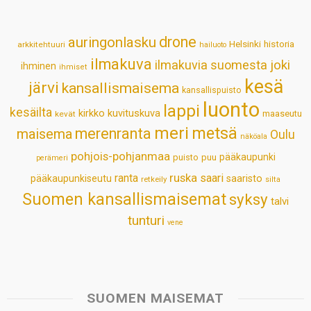
A
o
d
r
p
o
I
e
drone
auringonlasku
Helsinki
historia
arkkitehtuuri
hailuoto
p
k
n
s
ilmakuva
ilmakuvia suomesta
joki
ihminen
t
ihmiset
kesä
järvi
kansallismaisema
kansallispuisto
luonto
lappi
kesäilta
kirkko
kuvituskuva
maaseutu
kevät
meri
metsä
merenranta
maisema
Oulu
näköala
pohjois-pohjanmaa
pääkaupunki
puisto
puu
perämeri
ruska
ranta
saari
pääkaupunkiseutu
saaristo
retkeily
silta
Suomen kansallismaisemat
syksy
talvi
tunturi
vene
SUOMEN MAISEMAT