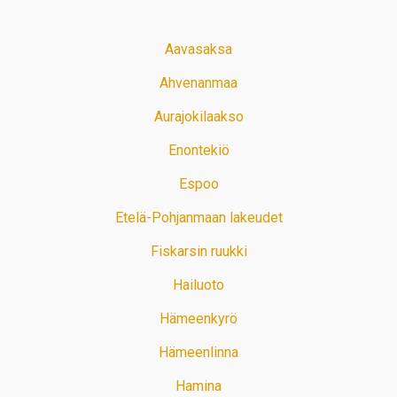
Aavasaksa
Ahvenanmaa
Aurajokilaakso
Enontekiö
Espoo
Etelä-Pohjanmaan lakeudet
Fiskarsin ruukki
Hailuoto
Hämeenkyrö
Hämeenlinna
Hamina