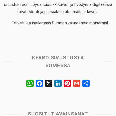
sisustukseen. Löydä suosikkikuvasi ja hyödynnä digitaalisia
kuvatiedostoja parhaaksi katsomallasi tavalla.
Tervetuloa ihailemaan Suomen kauneimpia maisemia!
KERRO SIVUSTOSTA
SOMESSA
W
F
X
L
P
G
S
h
a
i
i
m
h
a
c
n
n
a
a
t
e
k
t
i
r
s
b
e
e
l
e
SUOSITUT AVAINSANAT