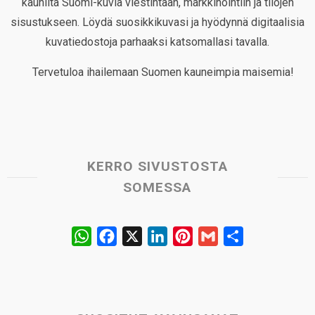
kauniita Suomi-kuvia viestintään, markkinointiin ja tilojen
sisustukseen. Löydä suosikkikuvasi ja hyödynnä digitaalisia
kuvatiedostoja parhaaksi katsomallasi tavalla.
Tervetuloa ihailemaan Suomen kauneimpia maisemia!
KERRO SIVUSTOSTA
SOMESSA
W
F
X
L
P
G
S
h
a
i
i
m
h
a
c
n
n
a
a
t
e
k
t
i
r
s
b
e
e
l
e