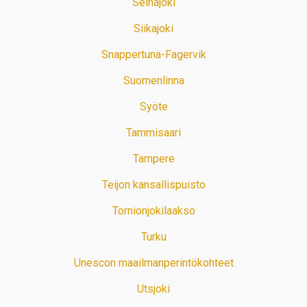
Seinäjoki
Siikajoki
Snappertuna-Fagervik
Suomenlinna
Syöte
Tammisaari
Tampere
Teijon kansallispuisto
Tornionjokilaakso
Turku
Unescon maailmanperintökohteet
Utsjoki