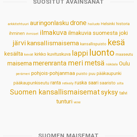
SUOSITUT AVAINSANAT
A
o
d
r
p
o
I
e
drone
auringonlasku
Helsinki
historia
arkkitehtuuri
hailuoto
p
k
n
s
ilmakuva
ilmakuvia suomesta
joki
ihminen
t
ihmiset
kesä
järvi
kansallismaisema
kansallispuisto
luonto
lappi
kesäilta
kirkko
kuvituskuva
maaseutu
kevät
meri
metsä
merenranta
maisema
Oulu
näköala
pohjois-pohjanmaa
pääkaupunki
puisto
puu
perämeri
ruska
ranta
saari
pääkaupunkiseutu
saaristo
retkeily
silta
Suomen kansallismaisemat
syksy
talvi
tunturi
vene
SUOMEN MAISEMAT