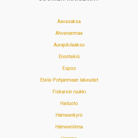
Aavasaksa
Ahvenanmaa
Aurajokilaakso
Enontekiö
Espoo
Etelä-Pohjanmaan lakeudet
Fiskarsin ruukki
Hailuoto
Hämeenkyrö
Hämeenlinna