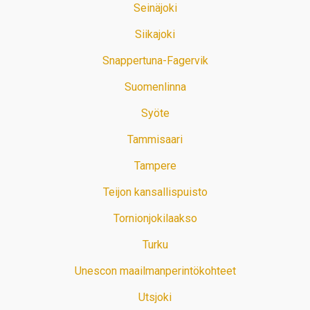
Seinäjoki
Siikajoki
Snappertuna-Fagervik
Suomenlinna
Syöte
Tammisaari
Tampere
Teijon kansallispuisto
Tornionjokilaakso
Turku
Unescon maailmanperintökohteet
Utsjoki