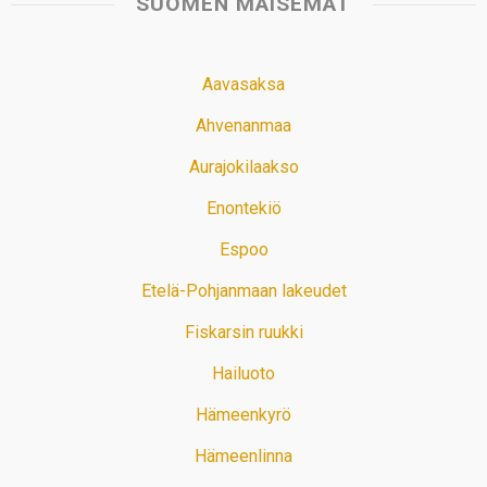
SUOMEN MAISEMAT
Aavasaksa
Ahvenanmaa
Aurajokilaakso
Enontekiö
Espoo
Etelä-Pohjanmaan lakeudet
Fiskarsin ruukki
Hailuoto
Hämeenkyrö
Hämeenlinna