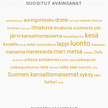
s
b
e
e
l
e
SUOSITUT AVAINSANAT
A
o
d
r
p
o
I
e
drone
auringonlasku
Helsinki
historia
arkkitehtuuri
hailuoto
p
k
n
s
ilmakuva
ilmakuvia suomesta
joki
ihminen
t
ihmiset
kesä
järvi
kansallismaisema
kansallispuisto
luonto
lappi
kesäilta
kirkko
kuvituskuva
maaseutu
kevät
meri
metsä
merenranta
maisema
Oulu
näköala
pohjois-pohjanmaa
pääkaupunki
puisto
puu
perämeri
ruska
ranta
saari
pääkaupunkiseutu
saaristo
retkeily
silta
Suomen kansallismaisemat
syksy
talvi
tunturi
vene