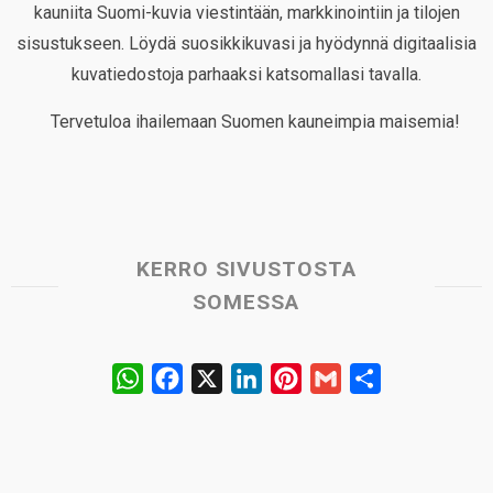
kauniita Suomi-kuvia viestintään, markkinointiin ja tilojen
sisustukseen. Löydä suosikkikuvasi ja hyödynnä digitaalisia
kuvatiedostoja parhaaksi katsomallasi tavalla.
Tervetuloa ihailemaan Suomen kauneimpia maisemia!
KERRO SIVUSTOSTA
SOMESSA
W
F
X
L
P
G
S
h
a
i
i
m
h
a
c
n
n
a
a
t
e
k
t
i
r