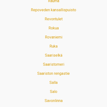
Rauma
Repoveden kansallispuisto
Revontulet
Rokua
Rovaniemi
Ruka
Saariselkä
Saaristomeri
Saariston rengastie
Salla
Salo
Savonlinna