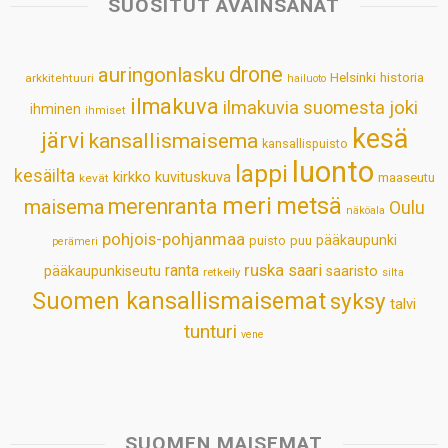
SUOSITUT AVAINSANAT
A
o
d
r
p
o
I
e
drone
auringonlasku
Helsinki
historia
arkkitehtuuri
hailuoto
p
k
n
s
ilmakuva
ilmakuvia suomesta
joki
ihminen
t
ihmiset
kesä
järvi
kansallismaisema
kansallispuisto
luonto
lappi
kesäilta
kirkko
kuvituskuva
maaseutu
kevät
meri
metsä
merenranta
maisema
Oulu
näköala
pohjois-pohjanmaa
pääkaupunki
puisto
puu
perämeri
ruska
ranta
saari
pääkaupunkiseutu
saaristo
retkeily
silta
Suomen kansallismaisemat
syksy
talvi
tunturi
vene
SUOMEN MAISEMAT