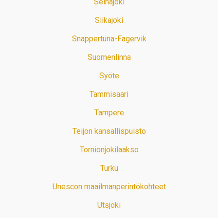
Seinäjoki
Siikajoki
Snappertuna-Fagervik
Suomenlinna
Syöte
Tammisaari
Tampere
Teijon kansallispuisto
Tornionjokilaakso
Turku
Unescon maailmanperintökohteet
Utsjoki