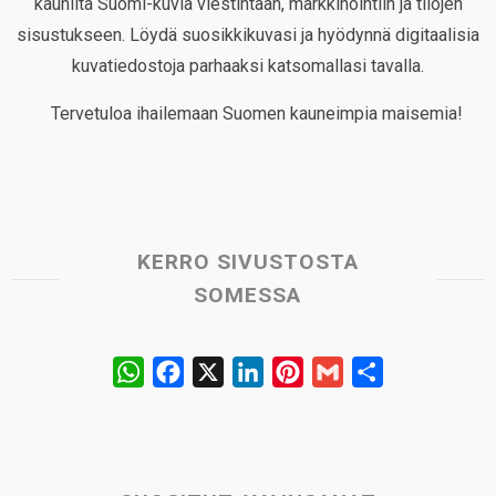
kauniita Suomi-kuvia viestintään, markkinointiin ja tilojen
sisustukseen. Löydä suosikkikuvasi ja hyödynnä digitaalisia
kuvatiedostoja parhaaksi katsomallasi tavalla.
Tervetuloa ihailemaan Suomen kauneimpia maisemia!
KERRO SIVUSTOSTA
SOMESSA
W
F
X
L
P
G
S
h
a
i
i
m
h
a
c
n
n
a
a
t
e
k
t
i
r
s
b
e
e
l
e