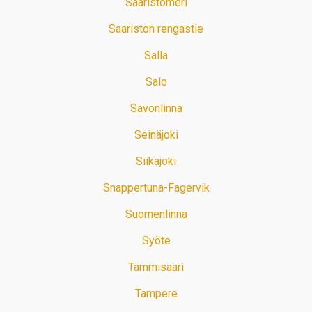
Saaristomeri
Saariston rengastie
Salla
Salo
Savonlinna
Seinäjoki
Siikajoki
Snappertuna-Fagervik
Suomenlinna
Syöte
Tammisaari
Tampere