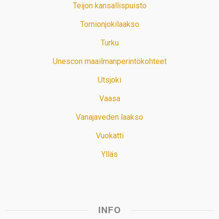
Teijon kansallispuisto
Tornionjokilaakso
Turku
Unescon maailmanperintökohteet
Utsjoki
Vaasa
Vanajaveden laakso
Vuokatti
Ylläs
INFO