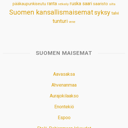
ruska
ranta
saari
pääkaupunkiseutu
saaristo
retkeily
silta
Suomen kansallismaisemat
syksy
talvi
tunturi
vene
SUOMEN MAISEMAT
Aavasaksa
Ahvenanmaa
Aurajokilaakso
Enontekiö
Espoo