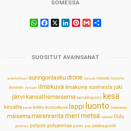
SOMESSA
W
F
X
L
P
G
S
h
a
i
i
m
h
a
c
n
n
a
a
t
e
k
t
i
r
s
b
e
e
l
e
SUOSITUT AVAINSANAT
A
o
d
r
p
o
I
e
drone
auringonlasku
Helsinki
historia
arkkitehtuuri
hailuoto
p
k
n
s
ilmakuva
ilmakuvia suomesta
joki
ihminen
t
ihmiset
kesä
järvi
kansallismaisema
kansallispuisto
luonto
lappi
kesäilta
kirkko
kuvituskuva
maaseutu
kevät
meri
metsä
merenranta
maisema
Oulu
näköala
pohjois-pohjanmaa
pääkaupunki
puisto
puu
perämeri