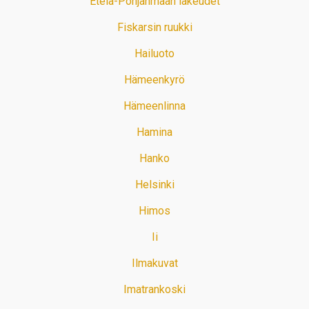
Etelä-Pohjanmaan lakeudet
Fiskarsin ruukki
Hailuoto
Hämeenkyrö
Hämeenlinna
Hamina
Hanko
Helsinki
Himos
Ii
Ilmakuvat
Imatrankoski