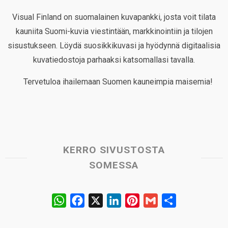
Visual Finland on suomalainen kuvapankki, josta voit tilata
kauniita Suomi-kuvia viestintään, markkinointiin ja tilojen
sisustukseen. Löydä suosikkikuvasi ja hyödynnä digitaalisia
kuvatiedostoja parhaaksi katsomallasi tavalla.
Tervetuloa ihailemaan Suomen kauneimpia maisemia!
KERRO SIVUSTOSTA
SOMESSA
W
F
X
L
P
G
S
h
a
i
i
m
h