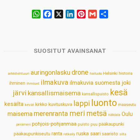
W
F
X
L
P
G
S
h
a
i
i
m
h
a
c
n
n
a
a
t
e
k
t
i
r
s
b
e
e
l
e
SUOSITUT AVAINSANAT
A
o
d
r
p
o
I
e
drone
auringonlasku
Helsinki
historia
arkkitehtuuri
hailuoto
p
k
n
s
ilmakuva
ilmakuvia suomesta
joki
ihminen
t
ihmiset
kesä
järvi
kansallismaisema
kansallispuisto
luonto
lappi
kesäilta
kirkko
kuvituskuva
maaseutu
kevät
meri
metsä
merenranta
maisema
Oulu
näköala
pohjois-pohjanmaa
pääkaupunki
puisto
puu
perämeri
ruska
ranta
saari
pääkaupunkiseutu
saaristo
retkeily
silta