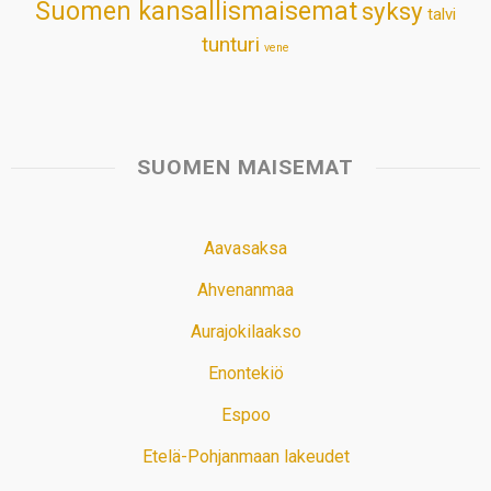
Suomen kansallismaisemat
syksy
talvi
tunturi
vene
SUOMEN MAISEMAT
Aavasaksa
Ahvenanmaa
Aurajokilaakso
Enontekiö
Espoo
Etelä-Pohjanmaan lakeudet