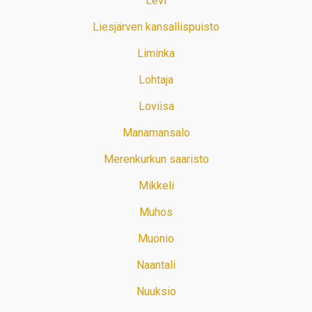
Levi
Liesjärven kansallispuisto
Liminka
Lohtaja
Loviisa
Manamansalo
Merenkurkun saaristo
Mikkeli
Muhos
Muonio
Naantali
Nuuksio