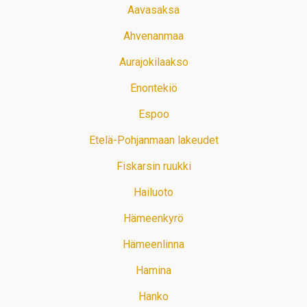
Aavasaksa
Ahvenanmaa
Aurajokilaakso
Enontekiö
Espoo
Etelä-Pohjanmaan lakeudet
Fiskarsin ruukki
Hailuoto
Hämeenkyrö
Hämeenlinna
Hamina
Hanko