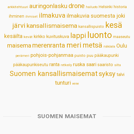
p
o
I
e
drone
auringonlasku
Helsinki
historia
arkkitehtuuri
hailuoto
p
k
n
s
ilmakuva
ilmakuvia suomesta
joki
ihminen
t
ihmiset
kesä
järvi
kansallismaisema
kansallispuisto
luonto
lappi
kesäilta
kirkko
kuvituskuva
maaseutu
kevät
meri
metsä
merenranta
maisema
Oulu
näköala
pohjois-pohjanmaa
pääkaupunki
puisto
puu
perämeri
ruska
ranta
saari
pääkaupunkiseutu
saaristo
retkeily
silta
Suomen kansallismaisemat
syksy
talvi
tunturi
vene
SUOMEN MAISEMAT