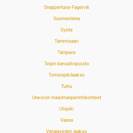
Snappertuna-Fagervik
Suomenlinna
Syöte
Tammisaari
Tampere
Teijon kansallispuisto
Tornionjokilaakso
Turku
Unescon maailmanperintökohteet
Utsjoki
Vaasa
Vanajaveden laakso