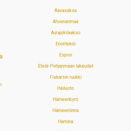
Aavasaksa
Ahvenanmaa
Aurajokilaakso
Enontekiö
Espoo
a
Etelä-Pohjanmaan lakeudet
Fiskarsin ruukki
o
Hailuoto
Hämeenkyrö
Hämeenlinna
Hamina