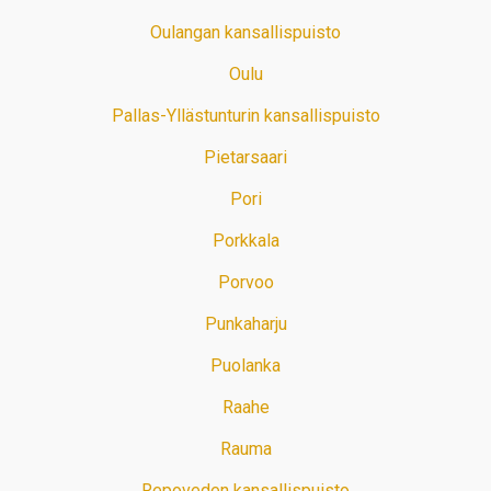
Oulangan kansallispuisto
Oulu
Pallas-Yllästunturin kansallispuisto
Pietarsaari
Pori
Porkkala
Porvoo
Punkaharju
Puolanka
Raahe
Rauma
Repoveden kansallispuisto