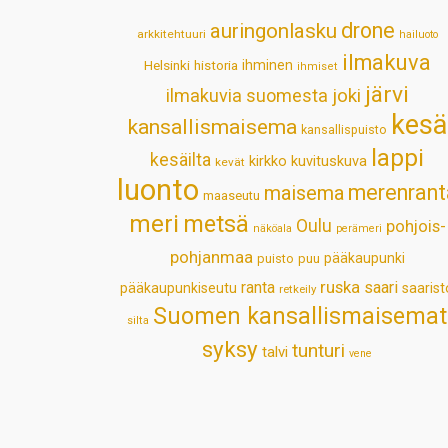
drone
auringonlasku
arkkitehtuuri
hailuoto
ilmakuva
Helsinki
historia
ihminen
ihmiset
järvi
ilmakuvia suomesta
joki
kesä
kansallismaisema
kansallispuisto
lappi
kesäilta
kirkko
kuvituskuva
kevät
luonto
merenrant
maisema
maaseutu
meri
metsä
Oulu
pohjois-
näköala
perämeri
pohjanmaa
pääkaupunki
puisto
puu
ruska
ranta
saari
pääkaupunkiseutu
saarist
retkeily
Suomen kansallismaisemat
silta
syksy
tunturi
talvi
vene