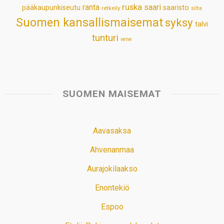
ruska
ranta
saari
pääkaupunkiseutu
saaristo
retkeily
silta
Suomen kansallismaisemat
syksy
talvi
tunturi
vene
SUOMEN MAISEMAT
Aavasaksa
Ahvenanmaa
Aurajokilaakso
Enontekiö
Espoo