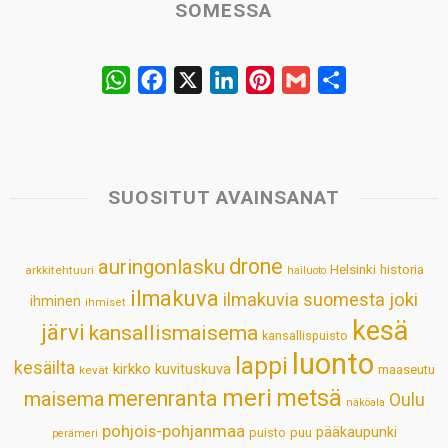
SOMESSA
W
F
X
L
P
G
S
h
a
i
i
m
h
a
c
n
n
a
a
t
e
k
t
i
r
s
b
e
e
l
e
SUOSITUT AVAINSANAT
A
o
d
r
p
o
I
e
drone
auringonlasku
Helsinki
historia
arkkitehtuuri
hailuoto
p
k
n
s
ilmakuva
ilmakuvia suomesta
joki
ihminen
t
ihmiset
kesä
järvi
kansallismaisema
kansallispuisto
luonto
lappi
kesäilta
kirkko
kuvituskuva
maaseutu
kevät
meri
metsä
merenranta
maisema
Oulu
näköala
pohjois-pohjanmaa
pääkaupunki
puisto
puu
perämeri