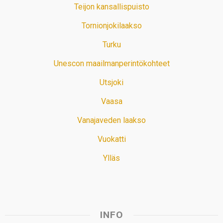
Teijon kansallispuisto
Tornionjokilaakso
Turku
Unescon maailmanperintökohteet
Utsjoki
Vaasa
Vanajaveden laakso
Vuokatti
Ylläs
INFO