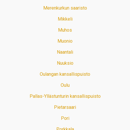
Merenkurkun saaristo
Mikkeli
Muhos
Muonio
Naantali
Nuuksio
Oulangan kansallispuisto
Oulu
Pallas-Yllästunturin kansallispuisto
Pietarsaari
Pori
Porkkala