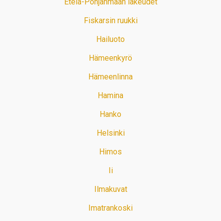
Etelä-Pohjanmaan lakeudet
Fiskarsin ruukki
Hailuoto
Hämeenkyrö
Hämeenlinna
Hamina
Hanko
Helsinki
Himos
Ii
Ilmakuvat
Imatrankoski