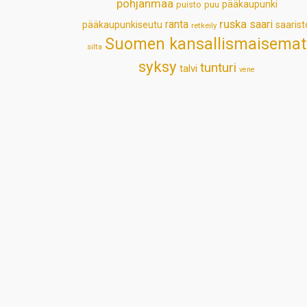
pohjanmaa
pääkaupunki
puisto
puu
ruska
ranta
saari
pääkaupunkiseutu
saarist
retkeily
Suomen kansallismaisemat
silta
syksy
tunturi
talvi
vene