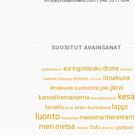
info(at)visualfinland.com | 040 5311 064
SUOSITUT AVAINSANAT
drone
auringonlasku
arkkitehtuuri
hailuoto
ilmakuva
Helsinki
historia
ihminen
ihmiset
järvi
ilmakuvia suomesta
joki
kesä
kansallismaisema
kansallispuisto
lappi
kesäilta
kirkko
kuvituskuva
kevät
luonto
merenrant
maisema
maaseutu
meri
metsä
Oulu
pohjois-
näköala
perämeri