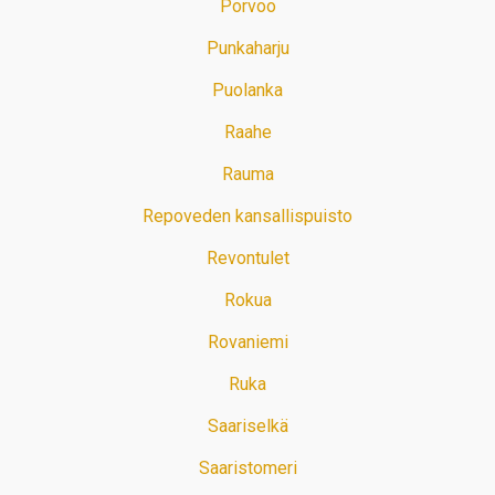
Porvoo
Punkaharju
Puolanka
Raahe
Rauma
Repoveden kansallispuisto
Revontulet
Rokua
Rovaniemi
Ruka
Saariselkä
Saaristomeri