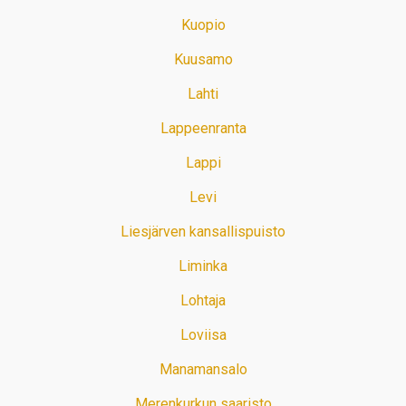
Kuopio
Kuusamo
Lahti
Lappeenranta
Lappi
Levi
Liesjärven kansallispuisto
Liminka
Lohtaja
Loviisa
Manamansalo
Merenkurkun saaristo