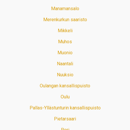
Manamansalo
Merenkurkun saaristo
Mikkeli
Muhos
Muonio
Naantali
Nuuksio
Oulangan kansallispuisto
Oulu
Pallas-Yllästunturin kansallispuisto
Pietarsaari
Pori