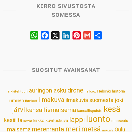
KERRO SIVUSTOSTA
SOMESSA
W
F
X
L
P
G
S
h
a
i
i
m
h
a
c
n
n
a
a
t
e
k
t
i
r
s
b
e
e
l
e
SUOSITUT AVAINSANAT
A
o
d
r
p
o
I
e
drone
auringonlasku
Helsinki
historia
arkkitehtuuri
hailuoto
p
k
n
s
ilmakuva
ilmakuvia suomesta
joki
ihminen
t
ihmiset
kesä
järvi
kansallismaisema
kansallispuisto
luonto
lappi
kesäilta
kirkko
kuvituskuva
maaseutu
kevät
meri
metsä
merenranta
maisema
Oulu
näköala