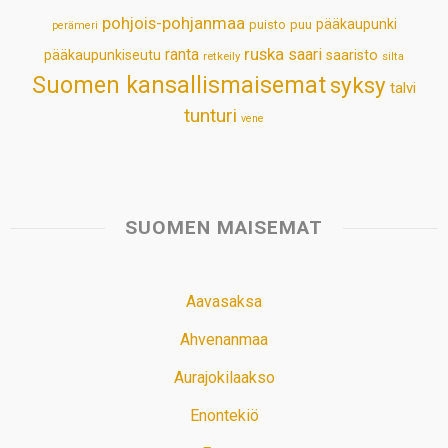
pohjois-pohjanmaa
pääkaupunki
puisto
puu
perämeri
ruska
ranta
saari
pääkaupunkiseutu
saaristo
retkeily
silta
Suomen kansallismaisemat
syksy
talvi
tunturi
vene
SUOMEN MAISEMAT
Aavasaksa
Ahvenanmaa
Aurajokilaakso
Enontekiö