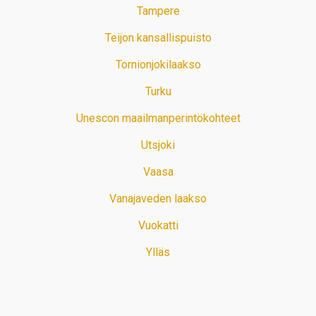
Tampere
Teijon kansallispuisto
Tornionjokilaakso
Turku
Unescon maailmanperintökohteet
Utsjoki
Vaasa
Vanajaveden laakso
Vuokatti
Ylläs