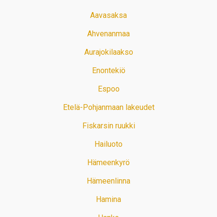
Aavasaksa
Ahvenanmaa
Aurajokilaakso
Enontekiö
Espoo
Etelä-Pohjanmaan lakeudet
Fiskarsin ruukki
Hailuoto
Hämeenkyrö
Hämeenlinna
Hamina