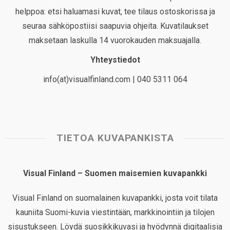
helppoa: etsi haluamasi kuvat, tee tilaus ostoskorissa ja
seuraa sähköpostiisi saapuvia ohjeita. Kuvatilaukset
maksetaan laskulla 14 vuorokauden maksuajalla.
Yhteystiedot
info(at)visualfinland.com | 040 5311 064
TIETOA KUVAPANKISTA
Visual Finland – Suomen maisemien kuvapankki
Visual Finland on suomalainen kuvapankki, josta voit tilata
kauniita Suomi-kuvia viestintään, markkinointiin ja tilojen
sisustukseen. Löydä suosikkikuvasi ja hyödynnä digitaalisia