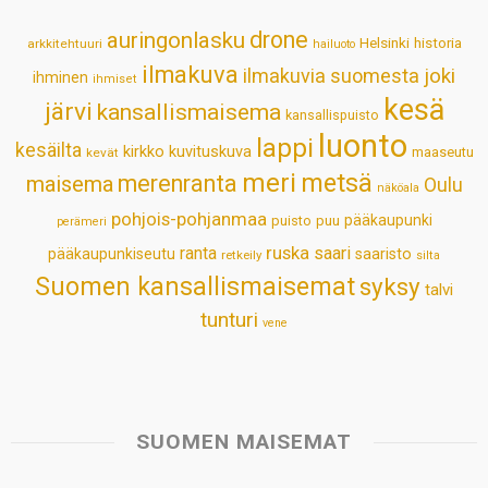
p
o
I
e
drone
auringonlasku
Helsinki
historia
arkkitehtuuri
hailuoto
p
k
n
s
ilmakuva
ilmakuvia suomesta
joki
ihminen
t
ihmiset
kesä
järvi
kansallismaisema
kansallispuisto
luonto
lappi
kesäilta
kirkko
kuvituskuva
maaseutu
kevät
meri
metsä
merenranta
maisema
Oulu
näköala
pohjois-pohjanmaa
pääkaupunki
puisto
puu
perämeri
ruska
ranta
saari
pääkaupunkiseutu
saaristo
retkeily
silta
Suomen kansallismaisemat
syksy
talvi
tunturi
vene
SUOMEN MAISEMAT