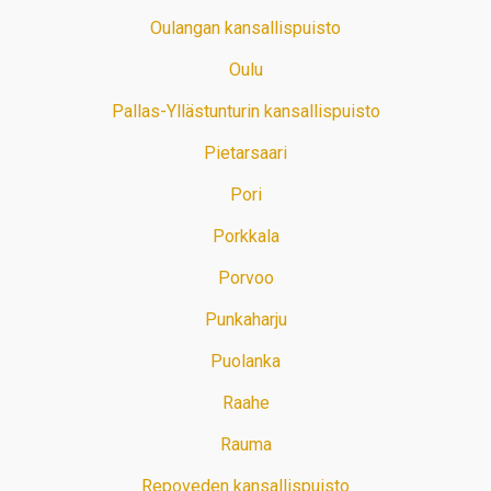
Oulangan kansallispuisto
Oulu
Pallas-Yllästunturin kansallispuisto
Pietarsaari
Pori
Porkkala
Porvoo
Punkaharju
Puolanka
Raahe
Rauma
Repoveden kansallispuisto