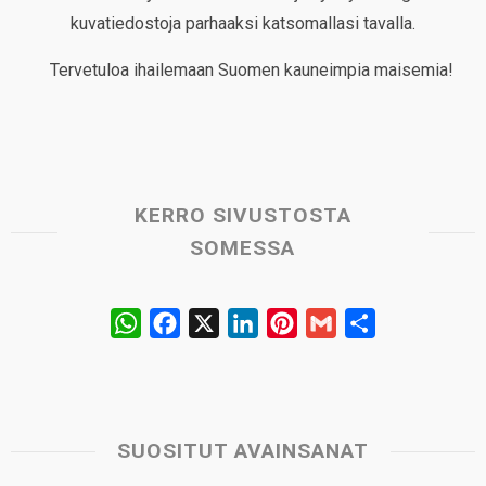
kuvatiedostoja parhaaksi katsomallasi tavalla.
Tervetuloa ihailemaan Suomen kauneimpia maisemia!
KERRO SIVUSTOSTA
SOMESSA
W
F
X
L
P
G
S
h
a
i
i
m
h
a
c
n
n
a
a
t
e
k
t
i
r
s
b
e
e
l
e
SUOSITUT AVAINSANAT
A
o
d
r