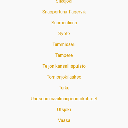
Siikajoki
Snappertuna-Fagervik
Suomenlinna
Syöte
Tammisaari
Tampere
Teijon kansallispuisto
Tornionjokilaakso
Turku
Unescon maailmanperintökohteet
Utsjoki
Vaasa