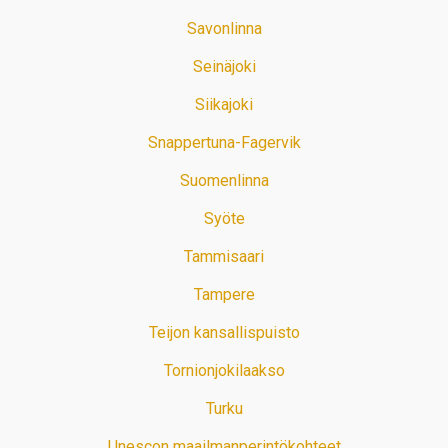
Savonlinna
Seinäjoki
Siikajoki
Snappertuna-Fagervik
Suomenlinna
Syöte
Tammisaari
Tampere
Teijon kansallispuisto
Tornionjokilaakso
Turku
Unescon maailmanperintökohteet