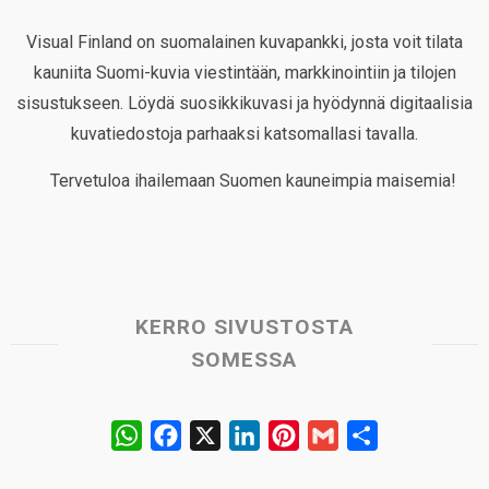
Visual Finland on suomalainen kuvapankki, josta voit tilata
kauniita Suomi-kuvia viestintään, markkinointiin ja tilojen
sisustukseen. Löydä suosikkikuvasi ja hyödynnä digitaalisia
kuvatiedostoja parhaaksi katsomallasi tavalla.
Tervetuloa ihailemaan Suomen kauneimpia maisemia!
KERRO SIVUSTOSTA
SOMESSA
W
F
X
L
P
G
S
h
a
i
i
m
h