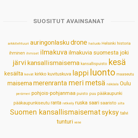
a
c
n
n
a
a
t
e
k
t
i
r
s
b
e
e
l
e
SUOSITUT AVAINSANAT
A
o
d
r
p
o
I
e
drone
auringonlasku
Helsinki
historia
arkkitehtuuri
hailuoto
p
k
n
s
ilmakuva
ilmakuvia suomesta
joki
ihminen
t
ihmiset
kesä
järvi
kansallismaisema
kansallispuisto
luonto
lappi
kesäilta
kirkko
kuvituskuva
maaseutu
kevät
meri
metsä
merenranta
maisema
Oulu
näköala
pohjois-pohjanmaa
pääkaupunki
puisto
puu
perämeri
ruska
ranta
saari
pääkaupunkiseutu
saaristo
retkeily
silta
Suomen kansallismaisemat
syksy
talvi
tunturi
vene