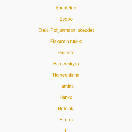
Enontekiö
Espoo
Etelä-Pohjanmaan lakeudet
Fiskarsin ruukki
Hailuoto
Hämeenkyrö
Hämeenlinna
Hamina
Hanko
Helsinki
Himos
Ii