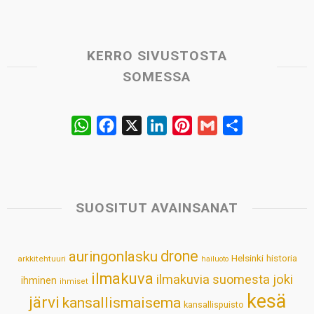
KERRO SIVUSTOSTA
SOMESSA
W
F
X
L
P
G
S
h
a
i
i
m
h
a
c
n
n
a
a
t
e
k
t
i
r
s
b
e
e
l
e
SUOSITUT AVAINSANAT
A
o
d
r
p
o
I
e
drone
auringonlasku
Helsinki
historia
arkkitehtuuri
hailuoto
p
k
n
s
ilmakuva
ilmakuvia suomesta
joki
ihminen
t
ihmiset
kesä
järvi
kansallismaisema
kansallispuisto