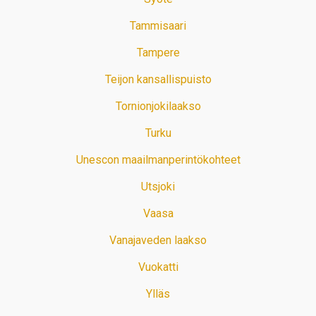
Tammisaari
Tampere
Teijon kansallispuisto
Tornionjokilaakso
Turku
Unescon maailmanperintökohteet
Utsjoki
Vaasa
Vanajaveden laakso
Vuokatti
Ylläs