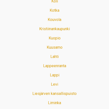
Koli
Kotka
Kouvola
Kristiinankaupunki
Kuopio
Kuusamo
Lahti
Lappeenranta
Lappi
Levi
Liesjärven kansallispuisto
Liminka