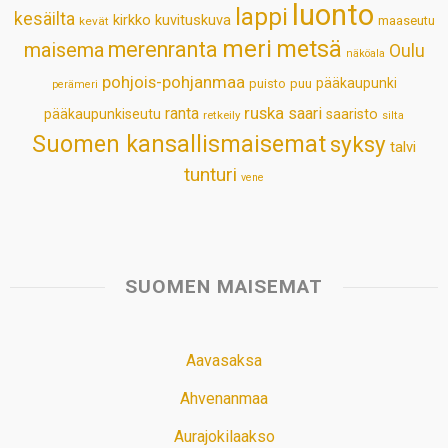
luonto
lappi
kesäilta
kirkko
kuvituskuva
maaseutu
kevät
meri
metsä
merenranta
maisema
Oulu
näköala
pohjois-pohjanmaa
pääkaupunki
puisto
puu
perämeri
ruska
ranta
saari
pääkaupunkiseutu
saaristo
retkeily
silta
Suomen kansallismaisemat
syksy
talvi
tunturi
vene
SUOMEN MAISEMAT
Aavasaksa
Ahvenanmaa
Aurajokilaakso