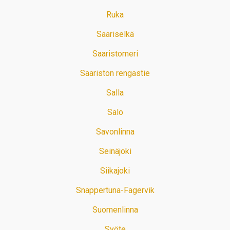
Ruka
Saariselkä
Saaristomeri
Saariston rengastie
Salla
Salo
Savonlinna
Seinäjoki
Siikajoki
Snappertuna-Fagervik
Suomenlinna
Syöte