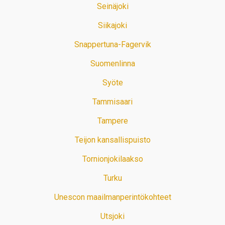
Seinäjoki
Siikajoki
Snappertuna-Fagervik
Suomenlinna
Syöte
Tammisaari
Tampere
Teijon kansallispuisto
Tornionjokilaakso
Turku
Unescon maailmanperintökohteet
Utsjoki