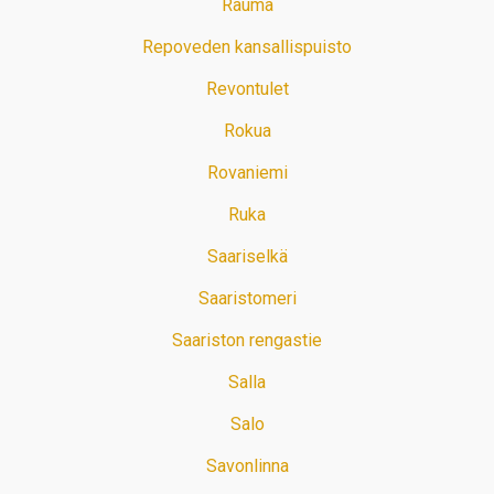
Rauma
Repoveden kansallispuisto
Revontulet
Rokua
Rovaniemi
Ruka
Saariselkä
Saaristomeri
Saariston rengastie
Salla
Salo
Savonlinna