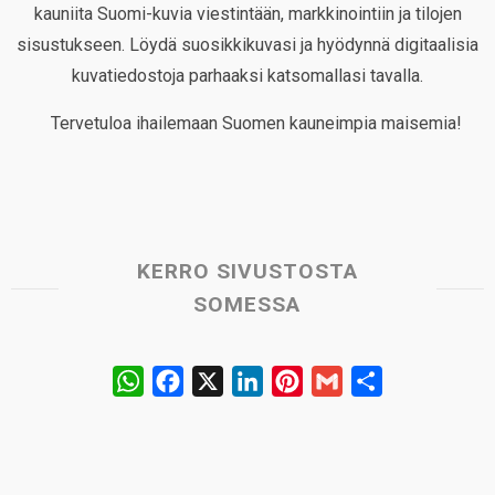
kauniita Suomi-kuvia viestintään, markkinointiin ja tilojen
sisustukseen. Löydä suosikkikuvasi ja hyödynnä digitaalisia
kuvatiedostoja parhaaksi katsomallasi tavalla.
Tervetuloa ihailemaan Suomen kauneimpia maisemia!
KERRO SIVUSTOSTA
SOMESSA
W
F
X
L
P
G
S
h
a
i
i
m
h
a
c
n
n
a
a
t
e
k
t
i
r