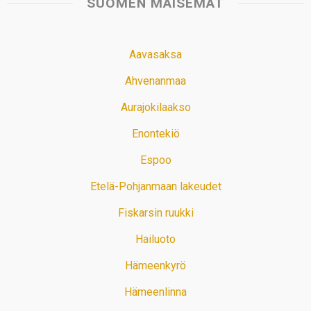
SUOMEN MAISEMAT
Aavasaksa
Ahvenanmaa
Aurajokilaakso
Enontekiö
Espoo
Etelä-Pohjanmaan lakeudet
Fiskarsin ruukki
Hailuoto
Hämeenkyrö
Hämeenlinna