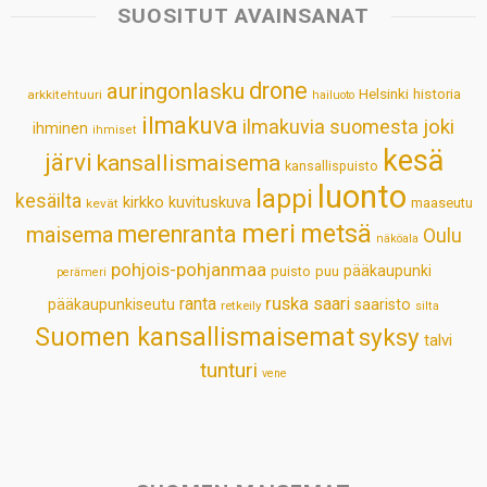
s
b
e
e
l
e
SUOSITUT AVAINSANAT
A
o
d
r
p
o
I
e
drone
auringonlasku
Helsinki
historia
arkkitehtuuri
hailuoto
p
k
n
s
ilmakuva
ilmakuvia suomesta
joki
ihminen
t
ihmiset
kesä
järvi
kansallismaisema
kansallispuisto
luonto
lappi
kesäilta
kirkko
kuvituskuva
maaseutu
kevät
meri
metsä
merenranta
maisema
Oulu
näköala
pohjois-pohjanmaa
pääkaupunki
puisto
puu
perämeri
ruska
ranta
saari
pääkaupunkiseutu
saaristo
retkeily
silta
Suomen kansallismaisemat
syksy
talvi
tunturi
vene