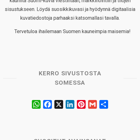
kauniita Suomi-kuvia viestintään, markkinointiin ja tilojen
sisustukseen. Löydä suosikkikuvasi ja hyödynnä digitaalisia
kuvatiedostoja parhaaksi katsomallasi tavalla.
Tervetuloa ihailemaan Suomen kauneimpia maisemia!
KERRO SIVUSTOSTA
SOMESSA
W
F
X
L
P
G
S
h
a
i
i
m
h
a
c
n
n
a
a
t
e
k
t
i
r
s
b
e
e
l
e