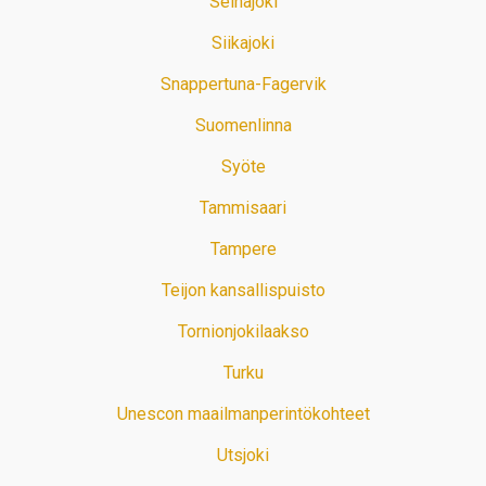
Seinäjoki
Siikajoki
Snappertuna-Fagervik
Suomenlinna
Syöte
Tammisaari
Tampere
Teijon kansallispuisto
Tornionjokilaakso
Turku
Unescon maailmanperintökohteet
Utsjoki