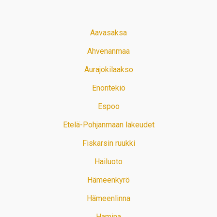
Aavasaksa
Ahvenanmaa
Aurajokilaakso
Enontekiö
Espoo
Etelä-Pohjanmaan lakeudet
Fiskarsin ruukki
Hailuoto
Hämeenkyrö
Hämeenlinna
Hamina