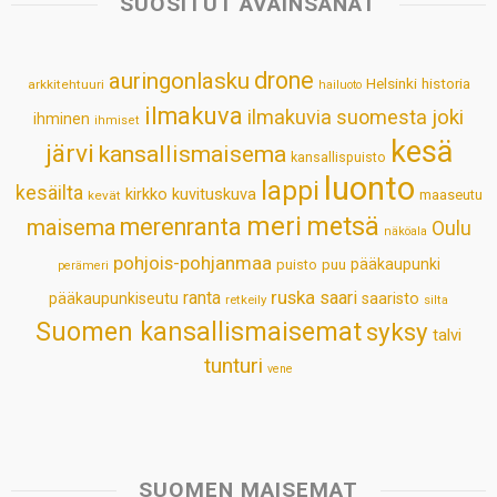
SUOSITUT AVAINSANAT
A
o
d
r
p
o
I
e
drone
auringonlasku
Helsinki
historia
arkkitehtuuri
hailuoto
p
k
n
s
ilmakuva
ilmakuvia suomesta
joki
ihminen
t
ihmiset
kesä
järvi
kansallismaisema
kansallispuisto
luonto
lappi
kesäilta
kirkko
kuvituskuva
maaseutu
kevät
meri
metsä
merenranta
maisema
Oulu
näköala
pohjois-pohjanmaa
pääkaupunki
puisto
puu
perämeri
ruska
ranta
saari
pääkaupunkiseutu
saaristo
retkeily
silta
Suomen kansallismaisemat
syksy
talvi
tunturi
vene
SUOMEN MAISEMAT