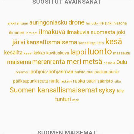
SUOSITUT AVAINSANAT
A
o
d
r
p
o
I
e
drone
auringonlasku
Helsinki
historia
arkkitehtuuri
hailuoto
p
k
n
s
ilmakuva
ilmakuvia suomesta
joki
ihminen
t
ihmiset
kesä
järvi
kansallismaisema
kansallispuisto
luonto
lappi
kesäilta
kirkko
kuvituskuva
maaseutu
kevät
meri
metsä
merenranta
maisema
Oulu
näköala
pohjois-pohjanmaa
pääkaupunki
puisto
puu
perämeri
ruska
ranta
saari
pääkaupunkiseutu
saaristo
retkeily
silta
Suomen kansallismaisemat
syksy
talvi
tunturi
vene
SUOMEN MAISEMAT