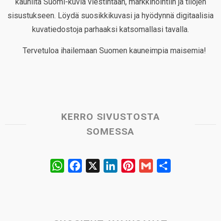
kauniita Suomi-kuvia viestintään, markkinointiin ja tilojen
sisustukseen. Löydä suosikkikuvasi ja hyödynnä digitaalisia
kuvatiedostoja parhaaksi katsomallasi tavalla.
Tervetuloa ihailemaan Suomen kauneimpia maisemia!
KERRO SIVUSTOSTA
SOMESSA
W
F
X
L
P
G
S
h
a
i
i
m
h
a
c
n
n
a
a
t
e
k
t
i
r
s
b
e
e
l
e