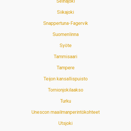
Seinäjoki
Siikajoki
Snappertuna-Fagervik
Suomenlinna
Syöte
Tammisaari
Tampere
Teijon kansallispuisto
Tornionjokilaakso
Turku
Unescon maailmanperintökohteet
Utsjoki