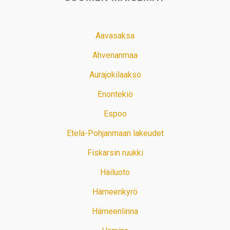
Aavasaksa
Ahvenanmaa
Aurajokilaakso
Enontekiö
Espoo
Etelä-Pohjanmaan lakeudet
Fiskarsin ruukki
Hailuoto
Hämeenkyrö
Hämeenlinna