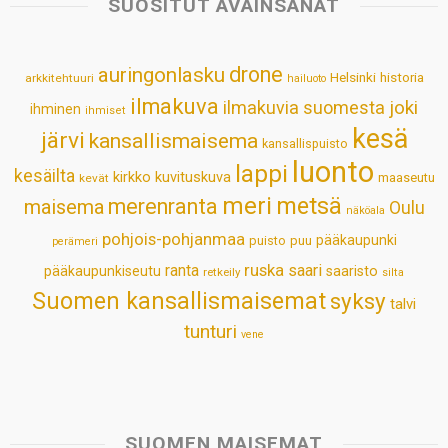
SUOSITUT AVAINSANAT
A
o
d
r
p
o
I
e
drone
auringonlasku
Helsinki
historia
arkkitehtuuri
hailuoto
p
k
n
s
ilmakuva
ilmakuvia suomesta
joki
ihminen
t
ihmiset
kesä
järvi
kansallismaisema
kansallispuisto
luonto
lappi
kesäilta
kirkko
kuvituskuva
maaseutu
kevät
meri
metsä
merenranta
maisema
Oulu
näköala
pohjois-pohjanmaa
pääkaupunki
puisto
puu
perämeri
ruska
ranta
saari
pääkaupunkiseutu
saaristo
retkeily
silta
Suomen kansallismaisemat
syksy
talvi
tunturi
vene
SUOMEN MAISEMAT