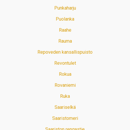
Punkaharju
Puolanka
Raahe
Rauma
Repoveden kansallispuisto
Revontulet
Rokua
Rovaniemi
Ruka
Saariselkä
Saaristomeri
Saariston rengastie