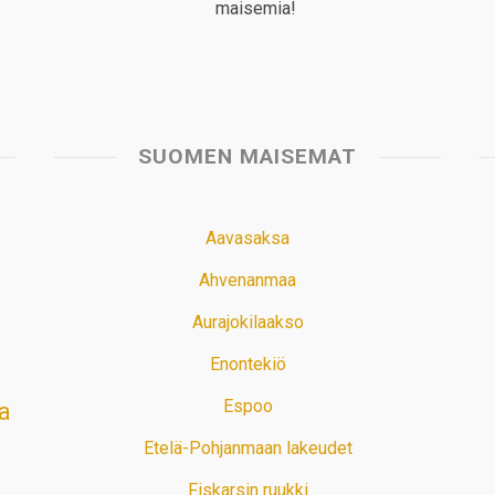
maisemia!
SUOMEN MAISEMAT
Aavasaksa
Ahvenanmaa
Aurajokilaakso
Enontekiö
Espoo
a
Etelä-Pohjanmaan lakeudet
Fiskarsin ruukki