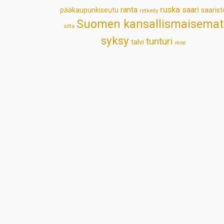
ruska
ranta
saari
pääkaupunkiseutu
saarist
retkeily
Suomen kansallismaisemat
silta
syksy
tunturi
talvi
vene