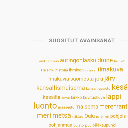
SUOSITUT AVAINSANAT
drone
auringonlasku
arkkitehtuuri
hailuoto
ilmakuva
Helsinki
historia
ihminen
ihmiset
järvi
ilmakuvia suomesta
joki
kesä
kansallismaisema
kansallispuisto
lappi
kesäilta
kirkko
kuvituskuva
kevät
luonto
merenrant
maisema
maaseutu
meri
metsä
Oulu
pohjois-
näköala
perämeri
pohjanmaa
pääkaupunki
puisto
puu