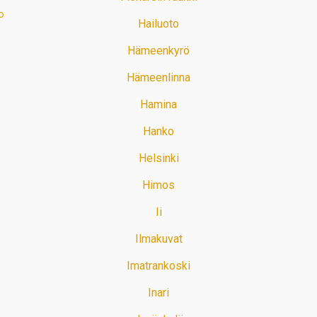
o
Hailuoto
Hämeenkyrö
Hämeenlinna
Hamina
Hanko
Helsinki
Himos
Ii
Ilmakuvat
Imatrankoski
Inari