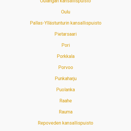
Oulangan kansallispuisto
Oulu
Pallas-Yllästunturin kansallispuisto
Pietarsaari
Pori
Porkkala
Porvoo
Punkaharju
Puolanka
Raahe
Rauma
Repoveden kansallispuisto