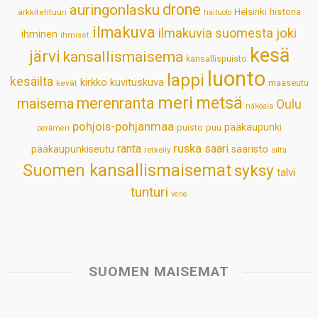
drone
auringonlasku
Helsinki
historia
arkkitehtuuri
hailuoto
p
k
n
s
ilmakuva
ilmakuvia suomesta
joki
ihminen
t
ihmiset
kesä
järvi
kansallismaisema
kansallispuisto
luonto
lappi
kesäilta
kirkko
kuvituskuva
maaseutu
kevät
meri
metsä
merenranta
maisema
Oulu
näköala
pohjois-pohjanmaa
pääkaupunki
puisto
puu
perämeri
ruska
ranta
saari
pääkaupunkiseutu
saaristo
retkeily
silta
Suomen kansallismaisemat
syksy
talvi
tunturi
vene
SUOMEN MAISEMAT