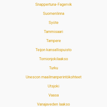
Snappertuna-Fagervik
Suomenlinna
Syöte
Tammisaari
Tampere
Teijon kansallispuisto
Tornionjokilaakso
Turku
Unescon maailmanperintökohteet
Utsjoki
Vaasa
Vanajaveden laakso