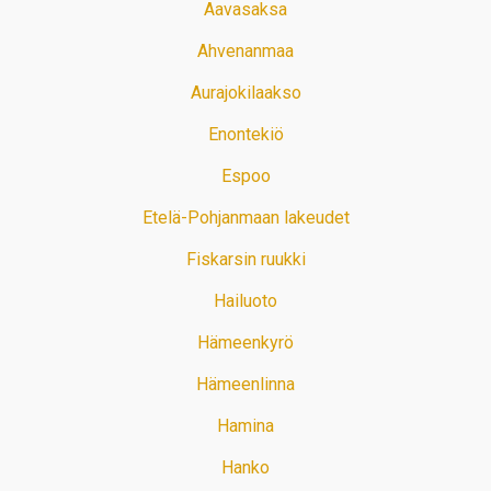
Aavasaksa
Ahvenanmaa
Aurajokilaakso
Enontekiö
Espoo
Etelä-Pohjanmaan lakeudet
Fiskarsin ruukki
Hailuoto
Hämeenkyrö
Hämeenlinna
Hamina
Hanko