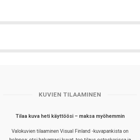
KUVIEN TILAAMINEN
Tilaa kuva heti käyttöösi – maksa myöhemmin
Valokuvien tilaaminen Visual Finland -kuvapankista on
helppoa: etsi haluamasi kuvat, tee tilaus ostoskorissa ja