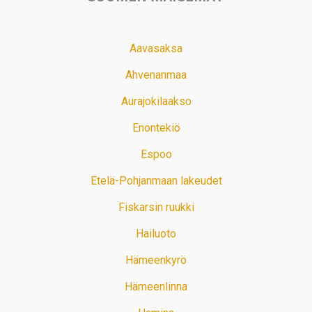
Aavasaksa
Ahvenanmaa
Aurajokilaakso
Enontekiö
Espoo
Etelä-Pohjanmaan lakeudet
Fiskarsin ruukki
Hailuoto
Hämeenkyrö
Hämeenlinna