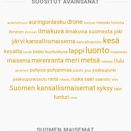
SUOSITUT AVAINSANAT
A
o
d
r
p
o
I
e
drone
auringonlasku
Helsinki
historia
arkkitehtuuri
hailuoto
p
k
n
s
ilmakuva
ilmakuvia suomesta
joki
ihminen
t
ihmiset
kesä
järvi
kansallismaisema
kansallispuisto
luonto
lappi
kesäilta
kirkko
kuvituskuva
maaseutu
kevät
meri
metsä
merenranta
maisema
Oulu
näköala
pohjois-pohjanmaa
pääkaupunki
puisto
puu
perämeri
ruska
ranta
saari
pääkaupunkiseutu
saaristo
retkeily
silta
Suomen kansallismaisemat
syksy
talvi
tunturi
vene
SUOMEN MAISEMAT