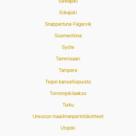
Seinäjoki
Siikajoki
Snappertuna-Fagervik
Suomenlinna
Syöte
Tammisaari
Tampere
Teijon kansallispuisto
Tornionjokilaakso
Turku
Unescon maailmanperintökohteet
Utsjoki