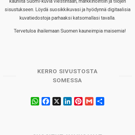
kauniita Suomi-kuvia viestintään, markkinointiin ja tilojen
sisustukseen. Löydä suosikkikuvasi ja hyödynnä digitaalisia
kuvatiedostoja parhaaksi katsomallasi tavalla.
Tervetuloa ihailemaan Suomen kauneimpia maisemia!
KERRO SIVUSTOSTA
SOMESSA
W
F
X
L
P
G
S
h
a
i
i
m
h
a
c
n
n
a
a
t
e
k
t
i
r
s
b
e
e
l
e