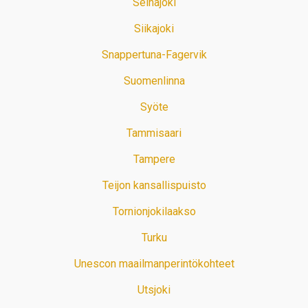
Seinäjoki
Siikajoki
Snappertuna-Fagervik
Suomenlinna
Syöte
Tammisaari
Tampere
Teijon kansallispuisto
Tornionjokilaakso
Turku
Unescon maailmanperintökohteet
Utsjoki