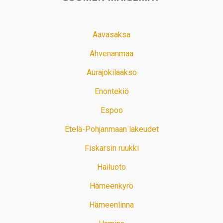
Aavasaksa
Ahvenanmaa
Aurajokilaakso
Enontekiö
Espoo
Etelä-Pohjanmaan lakeudet
Fiskarsin ruukki
Hailuoto
Hämeenkyrö
Hämeenlinna