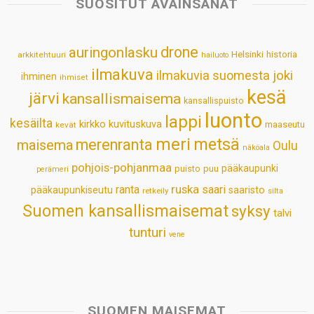
SUOSITUT AVAINSANAT
A
o
d
r
p
o
I
e
drone
auringonlasku
Helsinki
historia
arkkitehtuuri
hailuoto
p
k
n
s
ilmakuva
ilmakuvia suomesta
joki
ihminen
t
ihmiset
kesä
järvi
kansallismaisema
kansallispuisto
luonto
lappi
kesäilta
kirkko
kuvituskuva
maaseutu
kevät
meri
metsä
merenranta
maisema
Oulu
näköala
pohjois-pohjanmaa
pääkaupunki
puisto
puu
perämeri
ruska
ranta
saari
pääkaupunkiseutu
saaristo
retkeily
silta
Suomen kansallismaisemat
syksy
talvi
tunturi
vene
SUOMEN MAISEMAT