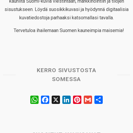
kauniita Suomi-kuvia viestintään, markkinointiin ja tilojen
sisustukseen. Löydä suosikkikuvasi ja hyödynnä digitaalisia
kuvatiedostoja parhaaksi katsomallasi tavalla.
Tervetuloa ihailemaan Suomen kauneimpia maisemia!
KERRO SIVUSTOSTA
SOMESSA
W
F
X
L
P
G
S
h
a
i
i
m
h
a
c
n
n
a
a
t
e
k
t
i
r
s
b
e
e
l
e