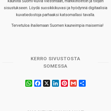
kauniita Suomi-kuvia viestintään, markkinointiin ja tilojen
sisustukseen. Löydä suosikkikuvasi ja hyödynnä digitaalisia
kuvatiedostoja parhaaksi katsomallasi tavalla.
Tervetuloa ihailemaan Suomen kauneimpia maisemia!
KERRO SIVUSTOSTA
SOMESSA
W
F
X
L
P
G
S
h
a
i
i
m
h
a
c
n
n
a
a
t
e
k
t
i
r
s
b
e
e
l
e