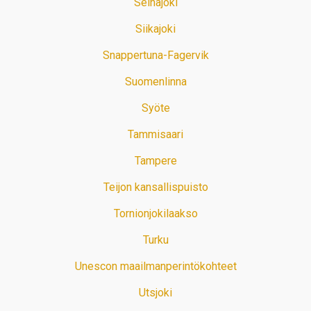
Seinäjoki
Siikajoki
Snappertuna-Fagervik
Suomenlinna
Syöte
Tammisaari
Tampere
Teijon kansallispuisto
Tornionjokilaakso
Turku
Unescon maailmanperintökohteet
Utsjoki