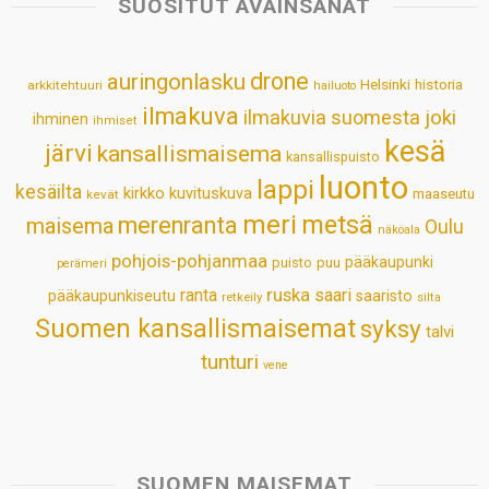
SUOSITUT AVAINSANAT
A
o
d
r
p
o
I
e
drone
auringonlasku
Helsinki
historia
arkkitehtuuri
hailuoto
p
k
n
s
ilmakuva
ilmakuvia suomesta
joki
ihminen
t
ihmiset
kesä
järvi
kansallismaisema
kansallispuisto
luonto
lappi
kesäilta
kirkko
kuvituskuva
maaseutu
kevät
meri
metsä
merenranta
maisema
Oulu
näköala
pohjois-pohjanmaa
pääkaupunki
puisto
puu
perämeri
ruska
ranta
saari
pääkaupunkiseutu
saaristo
retkeily
silta
Suomen kansallismaisemat
syksy
talvi
tunturi
vene
SUOMEN MAISEMAT