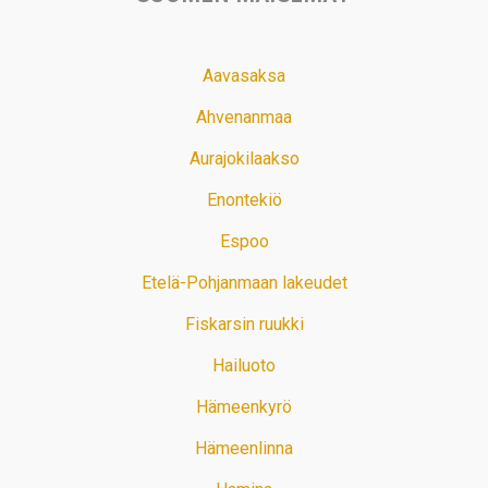
Aavasaksa
Ahvenanmaa
Aurajokilaakso
Enontekiö
Espoo
Etelä-Pohjanmaan lakeudet
Fiskarsin ruukki
Hailuoto
Hämeenkyrö
Hämeenlinna