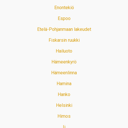
Enontekiö
Espoo
Etelä-Pohjanmaan lakeudet
Fiskarsin ruukki
Hailuoto
Hämeenkyrö
Hämeenlinna
Hamina
Hanko
Helsinki
Himos
Ii