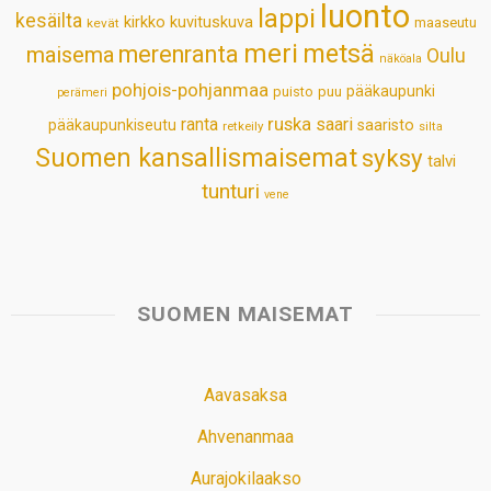
luonto
lappi
kesäilta
kirkko
kuvituskuva
maaseutu
kevät
meri
metsä
merenranta
maisema
Oulu
näköala
pohjois-pohjanmaa
pääkaupunki
puisto
puu
perämeri
ruska
ranta
saari
pääkaupunkiseutu
saaristo
retkeily
silta
Suomen kansallismaisemat
syksy
talvi
tunturi
vene
SUOMEN MAISEMAT
Aavasaksa
Ahvenanmaa
Aurajokilaakso