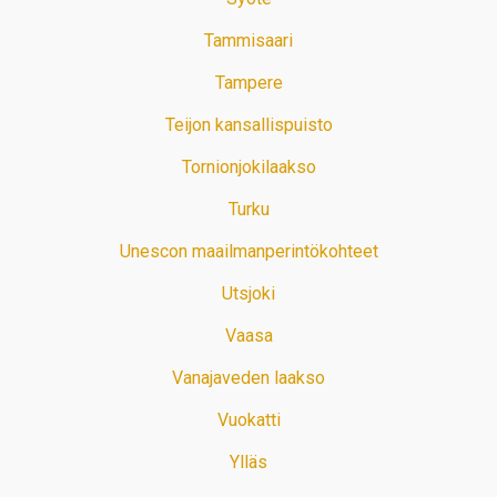
Tammisaari
Tampere
Teijon kansallispuisto
Tornionjokilaakso
Turku
Unescon maailmanperintökohteet
Utsjoki
Vaasa
Vanajaveden laakso
Vuokatti
Ylläs