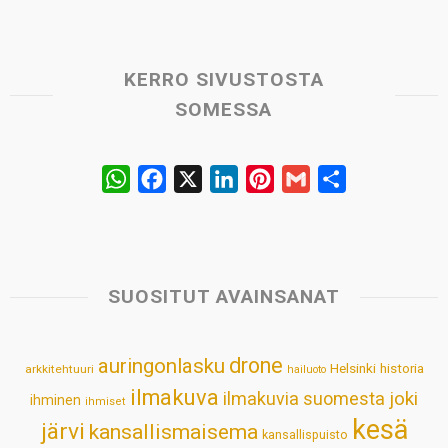
KERRO SIVUSTOSTA
SOMESSA
W
F
X
L
P
G
S
h
a
i
i
m
h
a
c
n
n
a
a
t
e
k
t
i
r
s
b
e
e
l
e
SUOSITUT AVAINSANAT
A
o
d
r
p
o
I
e
drone
auringonlasku
Helsinki
historia
arkkitehtuuri
hailuoto
p
k
n
s
ilmakuva
ilmakuvia suomesta
joki
ihminen
t
ihmiset
kesä
järvi
kansallismaisema
kansallispuisto