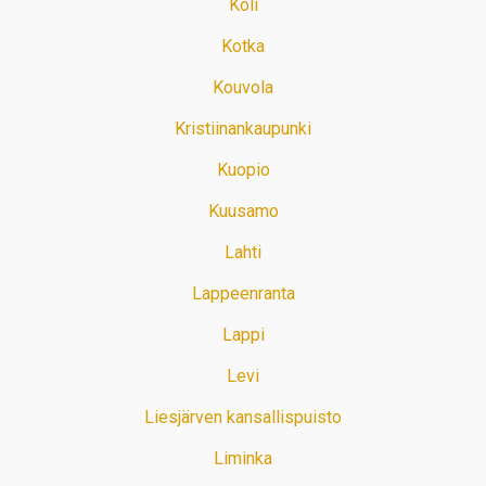
Koli
Kotka
Kouvola
Kristiinankaupunki
Kuopio
Kuusamo
Lahti
Lappeenranta
Lappi
Levi
Liesjärven kansallispuisto
Liminka