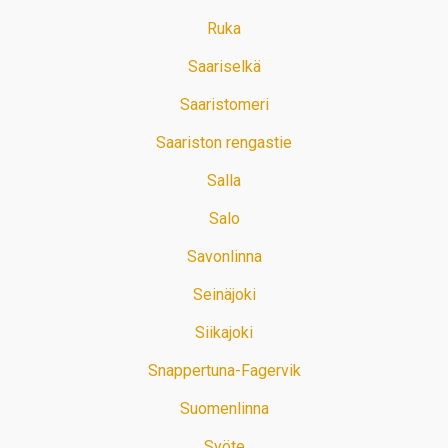
Ruka
Saariselkä
Saaristomeri
Saariston rengastie
Salla
Salo
Savonlinna
Seinäjoki
Siikajoki
Snappertuna-Fagervik
Suomenlinna
Syöte