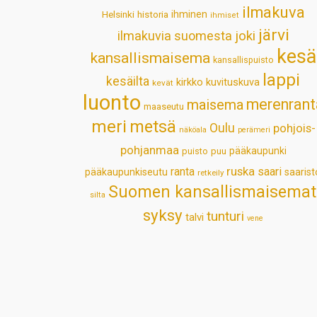
ilmakuva
Helsinki
historia
ihminen
ihmiset
järvi
ilmakuvia suomesta
joki
kesä
kansallismaisema
kansallispuisto
lappi
kesäilta
kirkko
kuvituskuva
kevät
luonto
merenrant
maisema
maaseutu
meri
metsä
Oulu
pohjois-
näköala
perämeri
pohjanmaa
pääkaupunki
puisto
puu
ruska
ranta
saari
pääkaupunkiseutu
saarist
retkeily
Suomen kansallismaisemat
silta
syksy
tunturi
talvi
vene