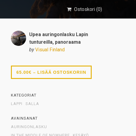
Ostoskori (
0
)
Upea auringonlasku Lapin
tuntureilla, panoraama
by
Visual Finland
65.00€ – LISÄÄ OSTOSKORIIN
KATEGORIAT
LAPPI
SALLA
AVAINSANAT
AURINGONLASKU
IN THE MIDDLE OF NOWHERE
KESÄYÖ