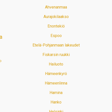
Ahvenanmaa
Aurajokilaakso
Enontekiö
Espoo
a
Etelä-Pohjanmaan lakeudet
Fiskarsin ruukki
o
Hailuoto
Hämeenkyrö
Hämeenlinna
Hamina
Hanko
Helsinki