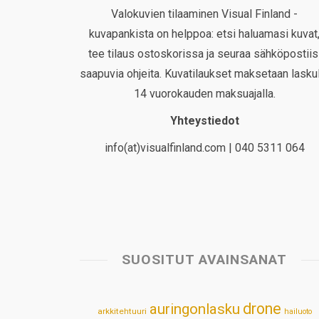
Valokuvien tilaaminen Visual Finland -
kuvapankista on helppoa: etsi haluamasi kuvat
tee tilaus ostoskorissa ja seuraa sähköpostiis
saapuvia ohjeita. Kuvatilaukset maksetaan laskul
14 vuorokauden maksuajalla.
Yhteystiedot
info(at)visualfinland.com | 040 5311 064
SUOSITUT AVAINSANAT
drone
auringonlasku
arkkitehtuuri
hailuoto