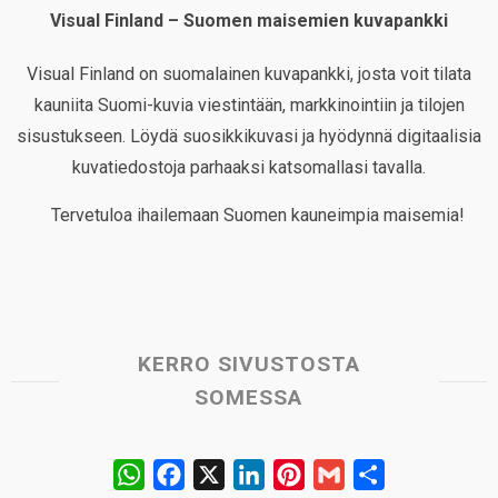
Visual Finland – Suomen maisemien kuvapankki
Visual Finland on suomalainen kuvapankki, josta voit tilata
kauniita Suomi-kuvia viestintään, markkinointiin ja tilojen
sisustukseen. Löydä suosikkikuvasi ja hyödynnä digitaalisia
kuvatiedostoja parhaaksi katsomallasi tavalla.
Tervetuloa ihailemaan Suomen kauneimpia maisemia!
KERRO SIVUSTOSTA
SOMESSA
W
F
X
L
P
G
S