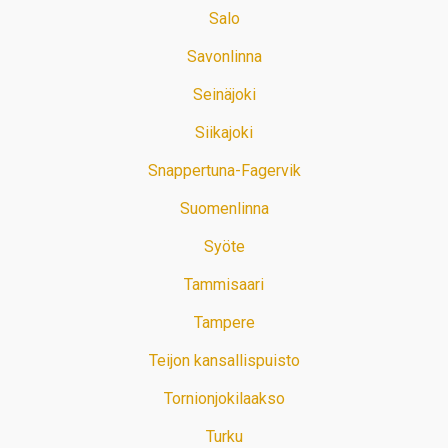
Salo
Savonlinna
Seinäjoki
Siikajoki
Snappertuna-Fagervik
Suomenlinna
Syöte
Tammisaari
Tampere
Teijon kansallispuisto
Tornionjokilaakso
Turku