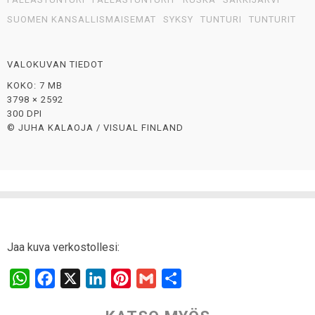
SUOMEN KANSALLISMAISEMAT
SYKSY
TUNTURI
TUNTURIT
VALOKUVAN TIEDOT
KOKO: 7 MB
3798 × 2592
300 DPI
© JUHA KALAOJA / VISUAL FINLAND
Jaa kuva verkostollesi:
W
F
X
L
P
G
S
h
a
i
i
m
h