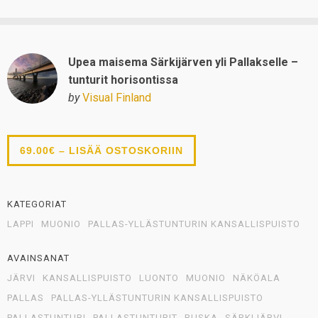
Upea maisema Särkijärven yli Pallakselle –
tunturit horisontissa
by
Visual Finland
69.00€ – LISÄÄ OSTOSKORIIN
KATEGORIAT
LAPPI
MUONIO
PALLAS-YLLÄSTUNTURIN KANSALLISPUISTO
AVAINSANAT
JÄRVI
KANSALLISPUISTO
LUONTO
MUONIO
NÄKÖALA
PALLAS
PALLAS-YLLÄSTUNTURIN KANSALLISPUISTO
PALLASTUNTURI
PALLASTUNTURIT
RUSKA
SÄRKIJÄRVI