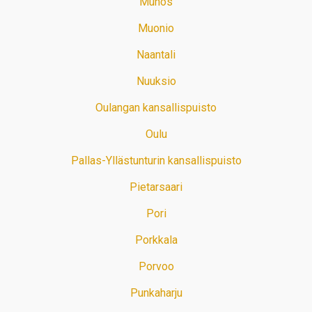
Muhos
Muonio
Naantali
Nuuksio
Oulangan kansallispuisto
Oulu
Pallas-Yllästunturin kansallispuisto
Pietarsaari
Pori
Porkkala
Porvoo
Punkaharju