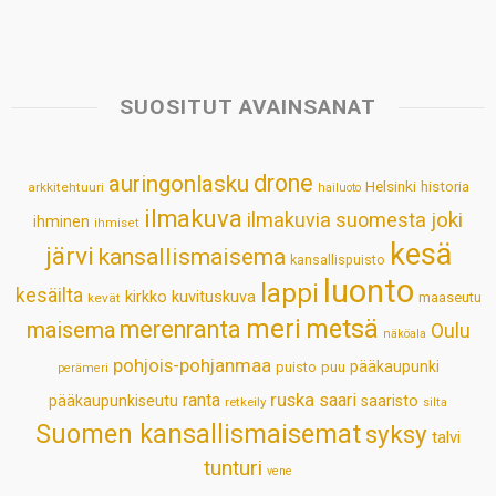
h
a
i
i
m
h
a
c
n
n
a
a
t
e
k
t
i
r
s
b
e
e
l
e
SUOSITUT AVAINSANAT
A
o
d
r
p
o
I
e
drone
auringonlasku
Helsinki
historia
arkkitehtuuri
hailuoto
p
k
n
s
ilmakuva
ilmakuvia suomesta
joki
ihminen
t
ihmiset
kesä
järvi
kansallismaisema
kansallispuisto
luonto
lappi
kesäilta
kirkko
kuvituskuva
maaseutu
kevät
meri
metsä
merenranta
maisema
Oulu
näköala
pohjois-pohjanmaa
pääkaupunki
puisto
puu
perämeri
ruska
ranta
saari
pääkaupunkiseutu
saaristo
retkeily
silta
Suomen kansallismaisemat
syksy
talvi
tunturi
vene