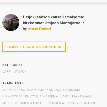
Utsjokilaakson kansallismaisema:
kirkkotuvat Utsjoen Mantojärvellä
by
Visual Finland
65.00€ – LISÄÄ OSTOSKORIIN
KATEGORIAT
LAPPI
UTSJOKI
AVAINSANAT
JÄRVI
KALASTAJAMÖKKI
KANSALLISMAISEMA
KIRKKOTUPA
KULTTUURIMAISEMA
LAPPI
MANTOJÄRVI
MÖKKI
SUOMEN KANSALLISMAISEMAT
SYKSY
TUNTURI