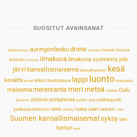
h
a
i
i
m
h
a
c
n
n
a
a
t
e
k
t
i
r
s
b
e
e
l
e
SUOSITUT AVAINSANAT
A
o
d
r
p
o
I
e
drone
auringonlasku
Helsinki
historia
arkkitehtuuri
hailuoto
p
k
n
s
ilmakuva
ilmakuvia suomesta
joki
ihminen
t
ihmiset
kesä
järvi
kansallismaisema
kansallispuisto
luonto
lappi
kesäilta
kirkko
kuvituskuva
maaseutu
kevät
meri
metsä
merenranta
maisema
Oulu
näköala
pohjois-pohjanmaa
pääkaupunki
puisto
puu
perämeri
ruska
ranta
saari
pääkaupunkiseutu
saaristo
retkeily
silta
Suomen kansallismaisemat
syksy
talvi
tunturi
vene