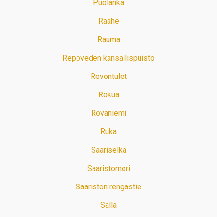
Puolanka
Raahe
Rauma
Repoveden kansallispuisto
Revontulet
Rokua
Rovaniemi
Ruka
Saariselkä
Saaristomeri
Saariston rengastie
Salla