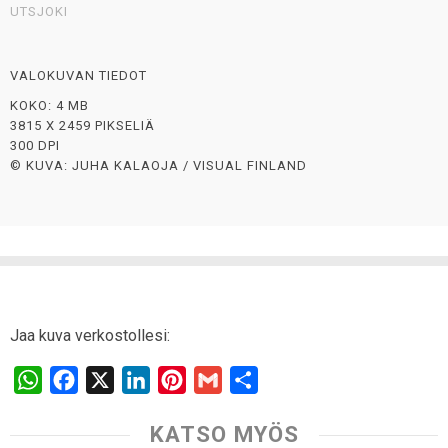
UTSJOKI
VALOKUVAN TIEDOT
KOKO: 4 MB
3815 X 2459 PIKSELIÄ
300 DPI
© KUVA: JUHA KALAOJA / VISUAL FINLAND
Jaa kuva verkostollesi:
W
F
X
L
P
G
S
h
a
i
i
m
h
KATSO MYÖS
a
c
n
n
a
a