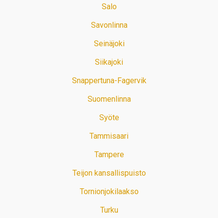
Salo
Savonlinna
Seinäjoki
Siikajoki
Snappertuna-Fagervik
Suomenlinna
Syöte
Tammisaari
Tampere
Teijon kansallispuisto
Tornionjokilaakso
Turku