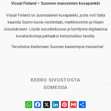
Visual Finland – Suomen maisemien kuvapankki
Visual Finland on suomalainen kuvapankki, josta voit tilata
kauniita Suomi-kuvia viestintään, markkinointiin ja tilojen
sisustukseen. Löydä suosikkikuvasi ja hyödynnä digitaalisia
kuvatiedostoja parhaaksi katsomallasi tavalla.
Tervetuloa ihailemaan Suomen kauneimpia maisemia!
KERRO SIVUSTOSTA
SOMESSA
W
F
X
L
P
G
S