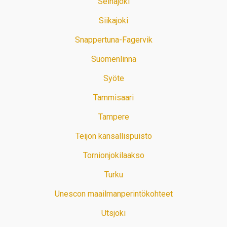
Seinäjoki
Siikajoki
Snappertuna-Fagervik
Suomenlinna
Syöte
Tammisaari
Tampere
Teijon kansallispuisto
Tornionjokilaakso
Turku
Unescon maailmanperintökohteet
Utsjoki