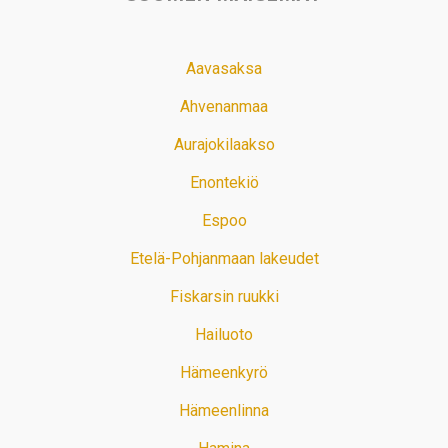
Aavasaksa
Ahvenanmaa
Aurajokilaakso
Enontekiö
Espoo
Etelä-Pohjanmaan lakeudet
Fiskarsin ruukki
Hailuoto
Hämeenkyrö
Hämeenlinna