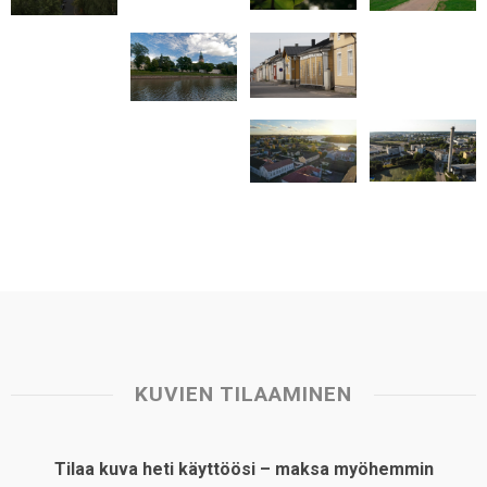
p
o
I
e
p
k
n
s
t
KUVIEN TILAAMINEN
Tilaa kuva heti käyttöösi – maksa myöhemmin