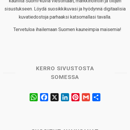
kauniita Suomi-kuvia viestintään, markkinointiin ja tilojen
sisustukseen. Löydä suosikkikuvasi ja hyödynnä digitaalisia
kuvatiedostoja parhaaksi katsomallasi tavalla.
Tervetuloa ihailemaan Suomen kauneimpia maisemia!
KERRO SIVUSTOSTA
SOMESSA
W
F
X
L
P
G
S
h
a
i
i
m
h
a
c
n
n
a
a
t
e
k
t
i
r
s
b
e
e
l
e