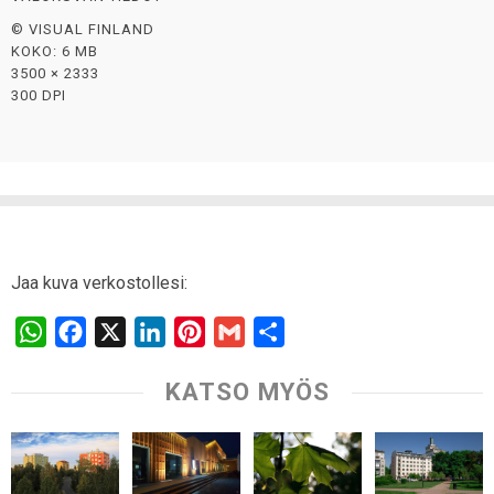
© VISUAL FINLAND
KOKO: 6 MB
3500 × 2333
300 DPI
Jaa kuva verkostollesi:
W
F
X
L
P
G
S
h
a
i
i
m
h
KATSO MYÖS
a
c
n
n
a
a
t
e
k
t
i
r
s
b
e
e
l
e
A
o
d
r