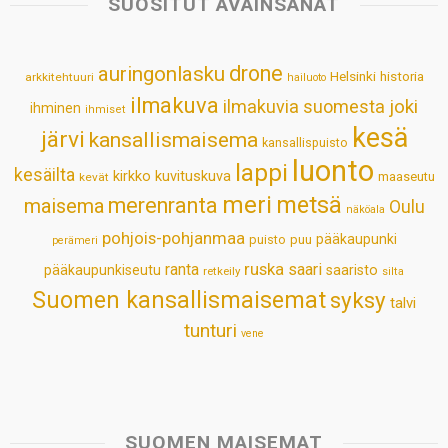
SUOSITUT AVAINSANAT
A
o
d
r
p
o
I
e
drone
auringonlasku
Helsinki
historia
arkkitehtuuri
hailuoto
p
k
n
s
ilmakuva
ilmakuvia suomesta
joki
ihminen
t
ihmiset
kesä
järvi
kansallismaisema
kansallispuisto
luonto
lappi
kesäilta
kirkko
kuvituskuva
maaseutu
kevät
meri
metsä
merenranta
maisema
Oulu
näköala
pohjois-pohjanmaa
pääkaupunki
puisto
puu
perämeri
ruska
ranta
saari
pääkaupunkiseutu
saaristo
retkeily
silta
Suomen kansallismaisemat
syksy
talvi
tunturi
vene
SUOMEN MAISEMAT