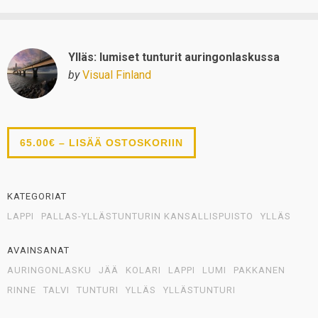
Ylläs: lumiset tunturit auringonlaskussa
by
Visual Finland
65.00€ – LISÄÄ OSTOSKORIIN
KATEGORIAT
LAPPI
PALLAS-YLLÄSTUNTURIN KANSALLISPUISTO
YLLÄS
AVAINSANAT
AURINGONLASKU
JÄÄ
KOLARI
LAPPI
LUMI
PAKKANEN
RINNE
TALVI
TUNTURI
YLLÄS
YLLÄSTUNTURI