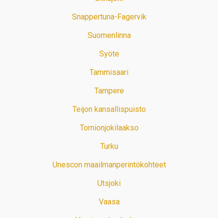
Snappertuna-Fagervik
Suomenlinna
Syöte
Tammisaari
Tampere
Teijon kansallispuisto
Tornionjokilaakso
Turku
Unescon maailmanperintökohteet
Utsjoki
Vaasa