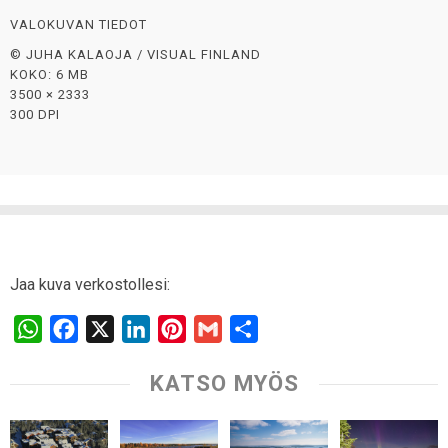
VALOKUVAN TIEDOT
© JUHA KALAOJA / VISUAL FINLAND
KOKO: 6 MB
3500 × 2333
300 DPI
Jaa kuva verkostollesi:
W
F
X
L
P
G
S
h
a
i
i
m
h
KATSO MYÖS
a
c
n
n
a
a
t
e
k
t
i
r
s
b
e
e
l
e