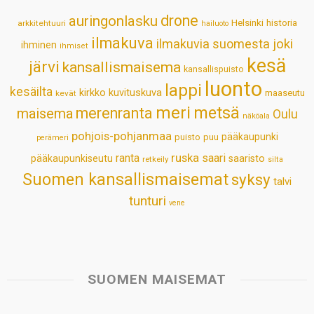
p
o
I
e
drone
auringonlasku
Helsinki
historia
arkkitehtuuri
hailuoto
p
k
n
s
ilmakuva
ilmakuvia suomesta
joki
ihminen
t
ihmiset
kesä
järvi
kansallismaisema
kansallispuisto
luonto
lappi
kesäilta
kirkko
kuvituskuva
maaseutu
kevät
meri
metsä
merenranta
maisema
Oulu
näköala
pohjois-pohjanmaa
pääkaupunki
puisto
puu
perämeri
ruska
ranta
saari
pääkaupunkiseutu
saaristo
retkeily
silta
Suomen kansallismaisemat
syksy
talvi
tunturi
vene
SUOMEN MAISEMAT