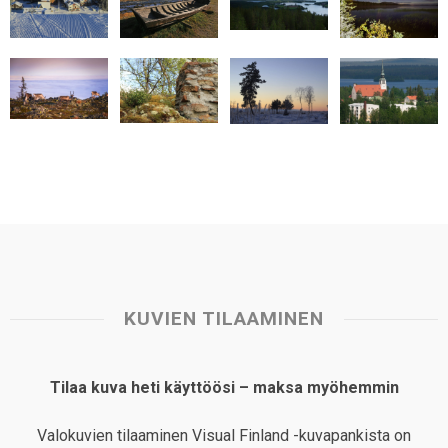
A
o
d
r
p
o
I
e
p
k
n
s
t
KUVIEN TILAAMINEN
Tilaa kuva heti käyttöösi – maksa myöhemmin
Valokuvien tilaaminen Visual Finland -kuvapankista on