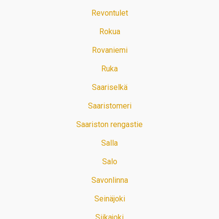
Revontulet
Rokua
Rovaniemi
Ruka
Saariselkä
Saaristomeri
Saariston rengastie
Salla
Salo
Savonlinna
Seinäjoki
Siikajoki