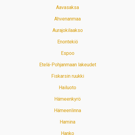
Aavasaksa
Ahvenanmaa
Aurajokilaakso
Enontekiö
Espoo
Etelä-Pohjanmaan lakeudet
Fiskarsin ruukki
Hailuoto
Hämeenkyrö
Hämeenlinna
Hamina
Hanko