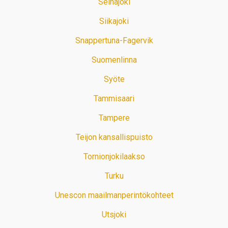
Seinäjoki
Siikajoki
Snappertuna-Fagervik
Suomenlinna
Syöte
Tammisaari
Tampere
Teijon kansallispuisto
Tornionjokilaakso
Turku
Unescon maailmanperintökohteet
Utsjoki