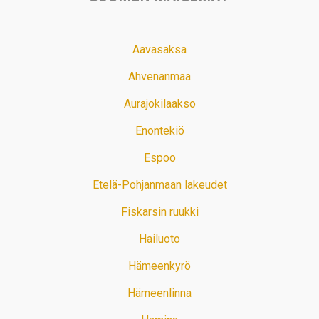
Aavasaksa
Ahvenanmaa
Aurajokilaakso
Enontekiö
Espoo
Etelä-Pohjanmaan lakeudet
Fiskarsin ruukki
Hailuoto
Hämeenkyrö
Hämeenlinna