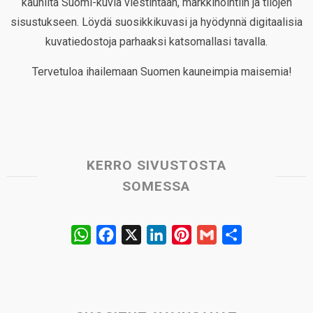
kauniita Suomi-kuvia viestintään, markkinointiin ja tilojen
sisustukseen. Löydä suosikkikuvasi ja hyödynnä digitaalisia
kuvatiedostoja parhaaksi katsomallasi tavalla.
Tervetuloa ihailemaan Suomen kauneimpia maisemia!
KERRO SIVUSTOSTA
SOMESSA
W
F
X
L
P
G
S
h
a
i
i
m
h
a
c
n
n
a
a
t
e
k
t
i
r
s
b
e
e
l
e