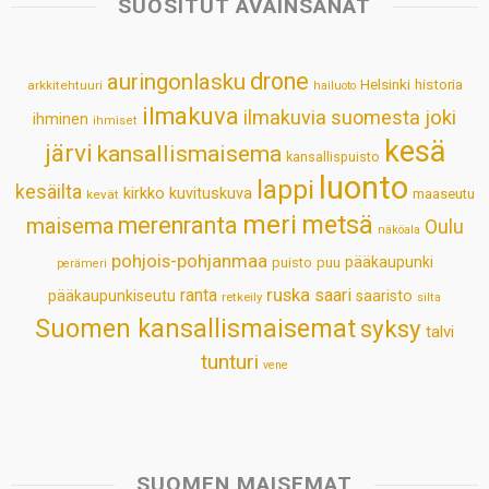
SUOSITUT AVAINSANAT
A
o
d
r
p
o
I
e
drone
auringonlasku
Helsinki
historia
arkkitehtuuri
hailuoto
p
k
n
s
ilmakuva
ilmakuvia suomesta
joki
ihminen
t
ihmiset
kesä
järvi
kansallismaisema
kansallispuisto
luonto
lappi
kesäilta
kirkko
kuvituskuva
maaseutu
kevät
meri
metsä
merenranta
maisema
Oulu
näköala
pohjois-pohjanmaa
pääkaupunki
puisto
puu
perämeri
ruska
ranta
saari
pääkaupunkiseutu
saaristo
retkeily
silta
Suomen kansallismaisemat
syksy
talvi
tunturi
vene
SUOMEN MAISEMAT