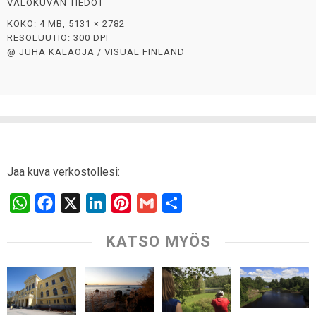
VALOKUVAN TIEDOT
KOKO: 4 MB, 5131 × 2782
RESOLUUTIO: 300 DPI
@ JUHA KALAOJA / VISUAL FINLAND
Jaa kuva verkostollesi:
W
F
X
L
P
G
S
h
a
i
i
m
h
KATSO MYÖS
a
c
n
n
a
a
t
e
k
t
i
r
s
b
e
e
l
e
A
o
d
r