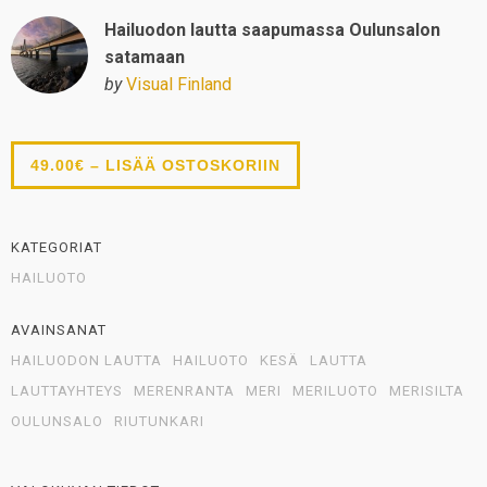
Hailuodon lautta saapumassa Oulunsalon
satamaan
by
Visual Finland
49.00€ – LISÄÄ OSTOSKORIIN
KATEGORIAT
HAILUOTO
AVAINSANAT
HAILUODON LAUTTA
HAILUOTO
KESÄ
LAUTTA
LAUTTAYHTEYS
MERENRANTA
MERI
MERILUOTO
MERISILTA
OULUNSALO
RIUTUNKARI