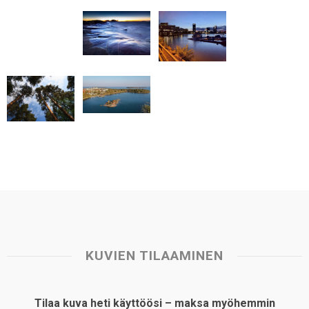
p
o
I
e
p
k
n
s
t
KUVIEN TILAAMINEN
Tilaa kuva heti käyttöösi – maksa myöhemmin