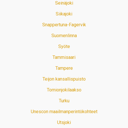
Seinäjoki
Siikajoki
Snappertuna-Fagervik
Suomenlinna
Syöte
Tammisaari
Tampere
Teijon kansallispuisto
Tornionjokilaakso
Turku
Unescon maailmanperintökohteet
Utsjoki