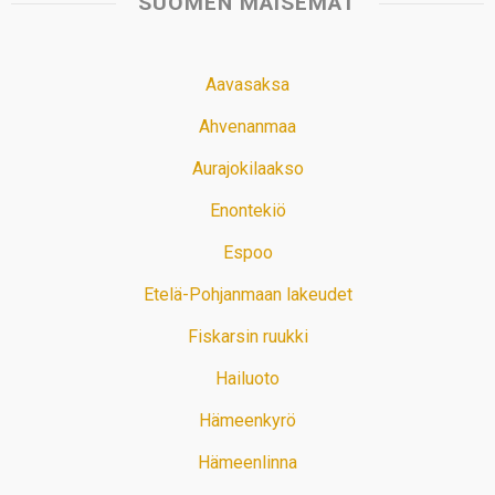
SUOMEN MAISEMAT
Aavasaksa
Ahvenanmaa
Aurajokilaakso
Enontekiö
Espoo
Etelä-Pohjanmaan lakeudet
Fiskarsin ruukki
Hailuoto
Hämeenkyrö
Hämeenlinna