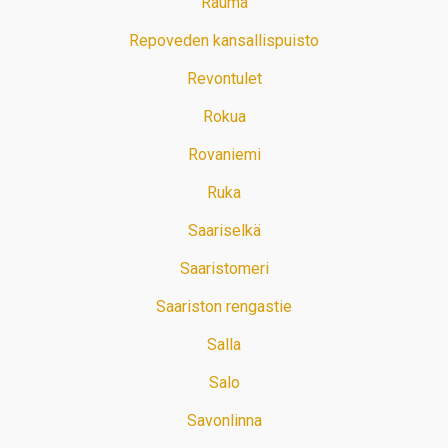
Rauma
Repoveden kansallispuisto
Revontulet
Rokua
Rovaniemi
Ruka
Saariselkä
Saaristomeri
Saariston rengastie
Salla
Salo
Savonlinna