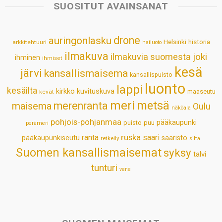
s
b
e
e
l
e
SUOSITUT AVAINSANAT
A
o
d
r
p
o
I
e
drone
auringonlasku
Helsinki
historia
arkkitehtuuri
hailuoto
p
k
n
s
ilmakuva
ilmakuvia suomesta
joki
ihminen
t
ihmiset
kesä
järvi
kansallismaisema
kansallispuisto
luonto
lappi
kesäilta
kirkko
kuvituskuva
maaseutu
kevät
meri
metsä
merenranta
maisema
Oulu
näköala
pohjois-pohjanmaa
pääkaupunki
puisto
puu
perämeri
ruska
ranta
saari
pääkaupunkiseutu
saaristo
retkeily
silta
Suomen kansallismaisemat
syksy
talvi
tunturi
vene